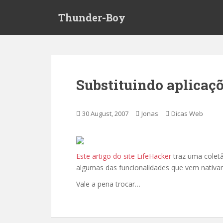
S
Thunder-Boy
k
i
p
t
o
m
Substituindo aplicaç
a
i
n
30 August, 2007
Jonas
Dicas Web
c
o
n
t
Este artigo do site LifeHacker
traz uma coletâ
e
algumas das funcionalidades que vem nativ
n
Vale a pena trocar…
t