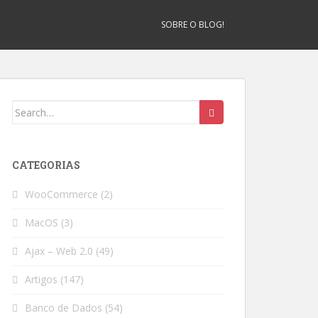
SOBRE O BLOG!
Search
for:
CATEGORIAS
WooCommerce
(2)
MacOS
(3)
Ajax – Web 2.0
(49)
Artigos
(147)
Banco de Dados
(54)