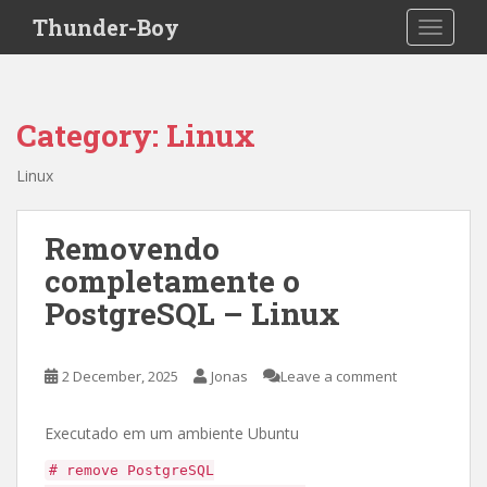
S
Thunder-Boy
TOGGLE
k
i
p
t
Category:
Linux
o
m
Linux
a
i
n
Removendo
c
completamente o
o
PostgreSQL – Linux
n
t
e
2 December, 2025
Jonas
Leave a comment
n
t
Executado em um ambiente Ubuntu
# remove PostgreSQL