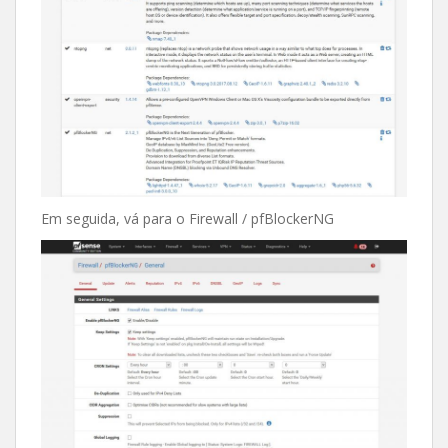
Em seguida, vá para o Firewall / pfBlockerNG