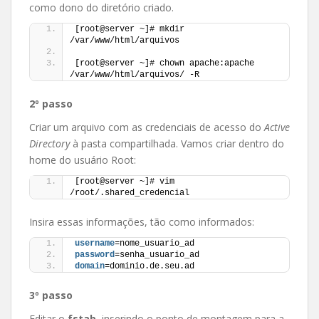
como dono do diretório criado.
[root@server ~]# mkdir 
/var/www/html/arquivos
[root@server ~]# chown apache:apache 
/var/www/html/arquivos/ -R
2º passo
Criar um arquivo com as credenciais de acesso do
Active
Directory
à pasta compartilhada. Vamos criar dentro do
home do usuário Root:
[root@server ~]# vim 
/root/.shared_credencial
Insira essas informações, tão como informados:
username
=nome_usuario_ad
password
=senha_usuario_ad
domain
=dominio.de.seu.ad
3º passo
Editar o
fstab
, inserindo o ponto de montagem para a