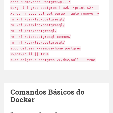
echo "Removendo PostgreSQL..."
dpkg -l | grep postgres | awk '{print $2}' |
xargs -r sudo apt-get purge --auto-remove -y
rm -rf /var/lib/postgresql/
rm -rf /var/log/postgresql/
rm -rf /etc/postgresql/
rm -rf /etc/postgresql-common/
rm -rf /usr/lib/postgresql/
sudo deluser --remove-home postgres
2>/dev/null || true
sudo delgroup postgres 2>/dev/null || true
Comandos Básicos do
Docker