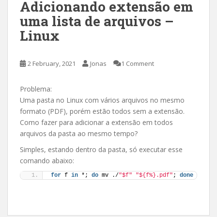
Adicionando extensão em
uma lista de arquivos –
Linux
2 February, 2021
Jonas
1 Comment
Problema:
Uma pasta no Linux com vários arquivos no mesmo
formato (PDF), porém estão todos sem a extensão.
Como fazer para adicionar a extensão em todos
arquivos da pasta ao mesmo tempo?
Simples, estando dentro da pasta, só executar esse
comando abaixo:
for
 f 
in
 *; 
do
 mv ./
"$f"
"${f%}.pdf"
; 
done