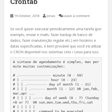
Crontab
19 October, 2018
Jonas
Leave a comment
Se você quiser executar periodicamente uma tarefa (por
exemplo, enviar e-mails, fazer backup de banco de
dados, fazer manutenção regular etc.) em horários e
datas especificadas, é bem provável que você irá utilizar
o CRON disponível nos sistemas Unix / Linux para isso.
A sintaxe de agendamento é simples, mas per
mite muitas customizações:

# .---------------- minute (0 - 59) 

# | .------------- hour (0 - 23)

# | | .---------- day of month (1 - 31)

# | | | .------- month (1 - 12) OR jan,feb,
mar,apr ... 

# | | | | .---- day of week (0 - 7) (Sunday
=0 or 7)  OR sun,mon,tue,wed,thu,fri,sat 

# | | | | |

# * * * * *  command to be executed