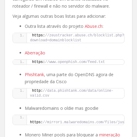
roteador / firewall e não no servidor do malware.
Veja algumas outras boas listas para adicionar:
Outra lista através do projeto
Abuse.ch
:
https:
//zeustracker.abuse.ch/blocklist.php?
download=domainblocklist
Aberração
https:
//www.openphish.com/feed.txt
Phishtank
, uma parte do OpenDNS agora de
propriedade da Cisco
http:
//data.phishtank.com/data/online-
valid.csv
Malwaredomains o oldie mas goodie
https:
//mirror1.malwaredomains.com/files/justdomai
Monero Miner pools para bloquear a
mineração