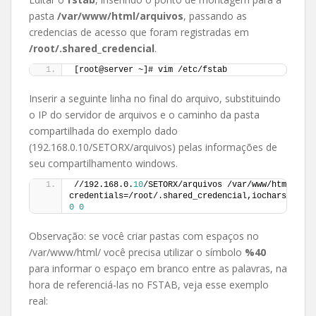
pasta
/var/www/html/arquivos
, passando as
credencias de acesso que foram registradas em
/root/.shared_credencial
.
[root@server ~]# vim /etc/fstab
Inserir a seguinte linha no final do arquivo, substituindo
o IP do servidor de arquivos e o caminho da pasta
compartilhada do exemplo dado
(192.168.0.10/SETORX/arquivos) pelas informações de
seu compartilhamento windows.
//192.168.0.
10
/SETORX/arquivos /var/www/html/arqu
0
0
Observação: se você criar pastas com espaços no
/var/www/html/ você precisa utilizar o símbolo
%40
para informar o espaço em branco entre as palavras, na
hora de referenciá-las no FSTAB, veja esse exemplo
real: