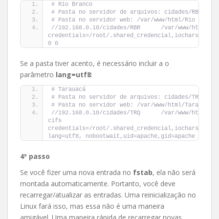
# Rio Branco
# Pasta no servidor de arquivos: cidades/RBR
# Pasta no servidor web: /var/www/html/Rio Branco
//192.168.0.10/cidades/RBR      /var/www/html/Rio
credentials=/root/.shared_credencial,iocharset=utf
0 0
Se a pasta tiver acento, é necessário incluir a o
parâmetro
lang=utf8
:
# Tarauacá
# Pasta no servidor de arquivos: cidades/TRQ
# Pasta no servidor web: /var/www/html/Tarauacá
//192.168.0.10/cidades/TRQ      /var/www/html/Taraua
cifs 
credentials=/root/.shared_credencial,iocharset=utf
lang=utf8, nobootwait,uid=apache,gid=apache 0 0
4º passo
Se você fizer uma nova entrada no
fstab
, ela não será
montada automaticamente. Portanto, você deve
recarregar/atualizar as entradas. Uma reinicialização no
Linux fará isso, mas essa não é uma maneira
amigável. Uma maneira rápida de recarregar novas