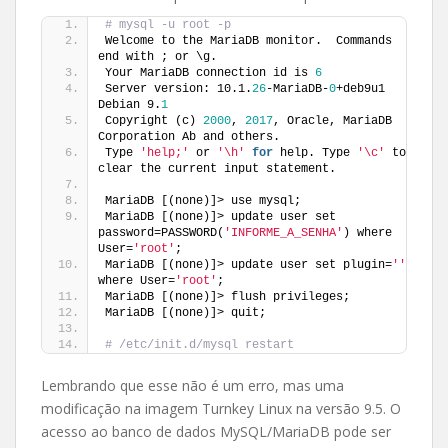
# mysql -u root -p 
Welcome to the MariaDB monitor.  Commands 
end with ; or \g.
Your MariaDB connection id is 
6
Server version: 10.1.
26
-MariaDB-
0
+deb9u1 
Debian 9.
1
Copyright (c) 
2000
, 
2017
, Oracle, MariaDB 
Corporation Ab and others.
Type 
'help;'
 or 
'\h'
for
 help. Type 
'\c'
 to 
clear the current input statement.
MariaDB [(none)]> use mysql;
MariaDB [(none)]> update user set 
password=PASSWORD(
'INFORME_A_SENHA'
) where 
User=
'root'
;
MariaDB [(none)]> update user set plugin=
''
where User=
'root'
;
MariaDB [(none)]> flush privileges; 
MariaDB [(none)]> quit;
# /etc/init.d/mysql restart
Lembrando que esse não é um erro, mas uma
modificação na imagem Turnkey Linux na versão 9.5. O
acesso ao banco de dados MySQL/MariaDB pode ser