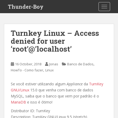
S
Thunder-Boy
TOGGLE
k
i
p
t
Turnkey Linux – Access
o
denied for user
m
a
‘root’@’localhost’
i
n
c
,
16 October, 2018
Jonas
Banco de Dados
o
,
HowTo - Como fazer
Linux
n
t
Se você estiver utilizando algum
Appliance
da
TurnKey
e
GNU/Linux
15.0 que venha com banco de dados
n
MySQL, saiba que o banco que vem por padrão é o
t
MariaDB
e isso é ótimo!
Distributor ID: TurnKey
Description: TurnKey GNU/Linux 9.5 (stretch)