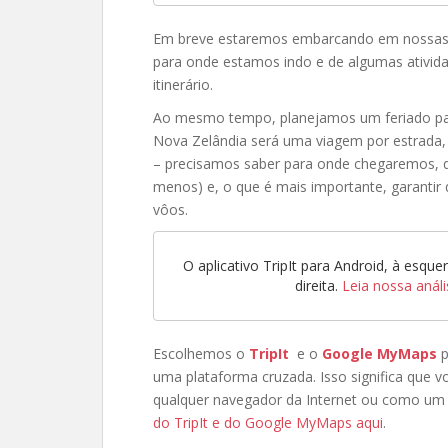
Em breve estaremos embarcando em nossas f
para onde estamos indo e de algumas ativid
itinerário.
Ao mesmo tempo, planejamos um feriado par
Nova Zelândia será uma viagem por estrada,
– precisamos saber para onde chegaremos, 
menos) e, o que é mais importante, garant
vôos.
O aplicativo TripIt para Android, à esqu
direita.
Leia nossa análi
Escolhemos o
TripIt
e o
Google MyMaps
uma plataforma cruzada. Isso significa que 
qualquer navegador da Internet ou como um 
do TripIt e do Google MyMaps aqui
.