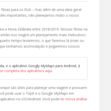
érias para os EUA – mas além de uma ideia geral
ades importantes, não planejamos muito o nosso
a a Nova Zelândia entre 2018/2019. Nossas férias na
 então isso exigirá um planejamento mais meticuloso
quanto tempo levaremos, o que faremos lá (mais ou
ir que tenhamos acomodação e pegaremos nossos
erda, e o aplicativo Googly MyMaps para Android, à
se completa dos aplicativos aqui
.
porque são úteis para planejar uma viagem e possuem
você pode usar o TripIt e o Google MyMaps em
aplicativo no iOS/Android. Você pode
ler nossa análise