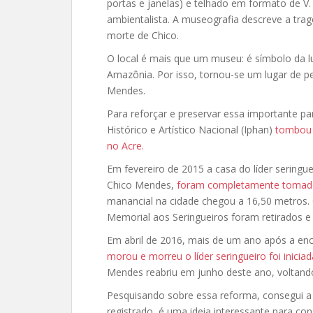
portas e janelas) e telhado em formato de V
ambientalista. A museografia descreve a tra
morte de Chico.
O local é mais que um museu: é símbolo da lu
Amazônia. Por isso, tornou-se um lugar de p
Mendes.
Para reforçar e preservar essa importante par
Histórico e Artístico Nacional (Iphan)
tombou 
no Acre.
Em fevereiro de 2015 a casa do líder serin
Chico Mendes,
foram completamente tomado
manancial na cidade chegou a 16,50 metros.
Memorial aos Seringueiros foram retirados e 
Em abril de 2016, mais de um ano após a enc
morou e morreu o líder seringueiro foi iniciad
Mendes reabriu em junho deste ano, voltando 
Pesquisando sobre essa reforma, consegui a 
registrado, é uma ideia interessante para con