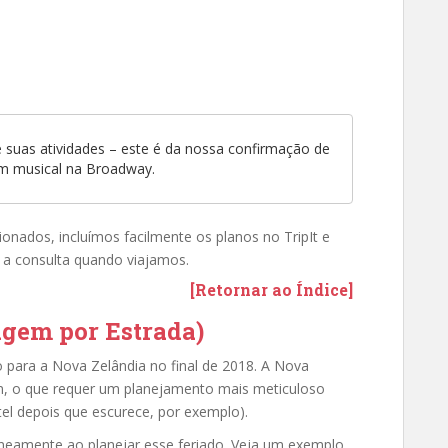
e suas atividades – este é da nossa confirmação de
um musical na Broadway.
ionados, incluímos facilmente os planos no TripIt e
r a consulta quando viajamos.
[Retornar ao Índice]
agem por Estrada)
ara a Nova Zelândia no final de 2018. A Nova
m, o que requer um planejamento mais meticuloso
el depois que escurece, por exemplo).
eamente ao planejar esse feriado. Veja um exemplo