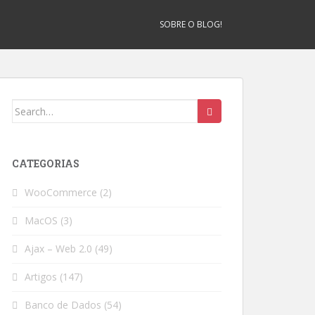
SOBRE O BLOG!
Search
for:
CATEGORIAS
WooCommerce
(2)
MacOS
(3)
Ajax – Web 2.0
(49)
Artigos
(147)
Banco de Dados
(54)