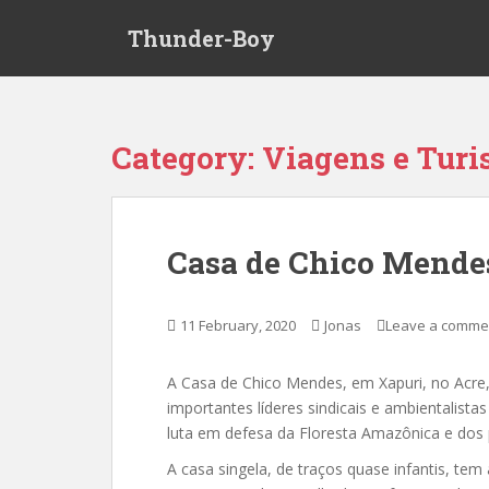
S
Thunder-Boy
k
i
p
t
o
Category:
Viagens e Tur
m
a
i
n
Casa de Chico Mende
c
o
n
11 February, 2020
Jonas
Leave a comme
t
e
A Casa de Chico Mendes, em Xapuri, no Acre,
n
importantes líderes sindicais e ambientalista
t
luta em defesa da Floresta Amazônica e dos
A casa singela, de traços quase infantis, tem 