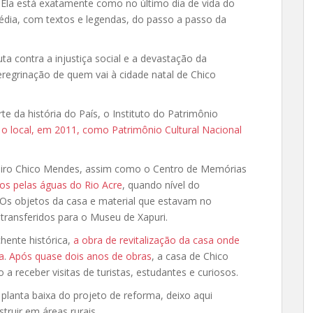
. Ela está exatamente como no último dia de vida do
gédia, com textos e legendas, do passo a passo da
ta contra a injustiça social e a devastação da
eregrinação de quem vai à cidade natal de Chico
te da história do País, o Instituto do Patrimônio
o local, em 2011, como Patrimônio Cultural Nacional
gueiro Chico Mendes, assim como o Centro de Memórias
s pelas águas do Rio Acre
, quando nível do
 Os objetos da casa e material que estavam no
transferidos para o Museu de Xapuri.
hente histórica,
a obra de revitalização da casa onde
a
.
Após quase dois anos de obras
, a casa de Chico
a receber visitas de turistas, estudantes e curiosos.
planta baixa do projeto de reforma, deixo aqui
struir em áreas rurais…