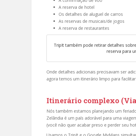
A confirmação de voo
A reserva de hotel
Os detalhes de aluguel de carros
As reservas de musicais/de jogos
A reserva de restaurantes
TripIt também pode retirar detalhes sobr
reserva para 
Onde detalhes adicionais precisavam ser adic
agora temos um itinerário limpo para facilita
Itinerário complexo (Vi
Nós também estamos planejando um feriado p
Zelândia é um país adorável para uma viage
(você não quer acabar preso e perder seu hot
Usamos o TripIt e o Google MyMaps simultan