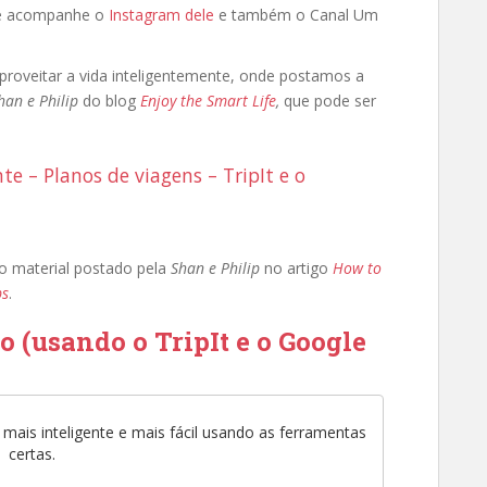
 e acompanhe o
Instagram dele
e também o Canal Um
proveitar a vida inteligentemente, onde postamos a
han e Philip
do blog
Enjoy the Smart Life
,
que pode ser
te – Planos de viagens – TripIt e o
do material postado pela
Shan e Philip
no artigo
How to
ps
.
 (usando o TripIt e o Google
mais inteligente e mais fácil usando as ferramentas
certas.