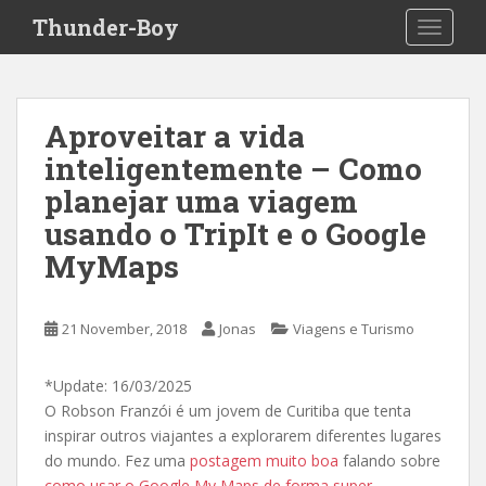
S
Thunder-Boy
TOGGLE
k
i
p
t
Aproveitar a vida
o
inteligentemente – Como
m
a
planejar uma viagem
i
usando o TripIt e o Google
n
MyMaps
c
o
n
21 November, 2018
Jonas
Viagens e Turismo
t
e
n
*Update: 16/03/2025
t
O Robson Franzói é um jovem de Curitiba que tenta
inspirar outros viajantes a explorarem diferentes lugares
do mundo. Fez uma
postagem muito boa
falando sobre
como usar o Google My Maps de forma super