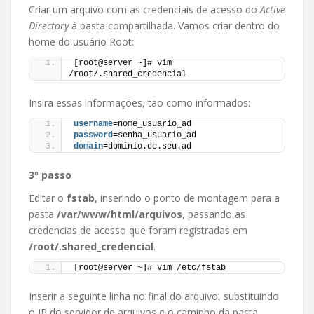
Criar um arquivo com as credenciais de acesso do
Active
Directory
à pasta compartilhada. Vamos criar dentro do
home do usuário Root:
[root@server ~]# vim 
/root/.shared_credencial
Insira essas informações, tão como informados:
username
=nome_usuario_ad
password
=senha_usuario_ad
domain
=dominio.de.seu.ad
3º passo
Editar o
fstab
, inserindo o ponto de montagem para a
pasta
/var/www/html/arquivos
, passando as
credencias de acesso que foram registradas em
/root/.shared_credencial
.
[root@server ~]# vim /etc/fstab
Inserir a seguinte linha no final do arquivo, substituindo
o IP do servidor de arquivos e o caminho da pasta