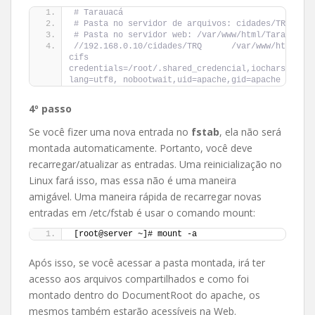
# Tarauacá
# Pasta no servidor de arquivos: cidades/TRQ
# Pasta no servidor web: /var/www/html/Tarauacá
//192.168.0.10/cidades/TRQ      /var/www/html/Taraua
cifs 
credentials=/root/.shared_credencial,iocharset=utf
lang=utf8, nobootwait,uid=apache,gid=apache 0 0
4º passo
Se você fizer uma nova entrada no
fstab
, ela não será
montada automaticamente. Portanto, você deve
recarregar/atualizar as entradas. Uma reinicialização no
Linux fará isso, mas essa não é uma maneira
amigável. Uma maneira rápida de recarregar novas
entradas em /etc/fstab é usar o comando mount:
[root@server ~]# mount -a
Após isso, se você acessar a pasta montada, irá ter
acesso aos arquivos compartilhados e como foi
montado dentro do DocumentRoot do apache, os
mesmos também estarão acessíveis na Web.