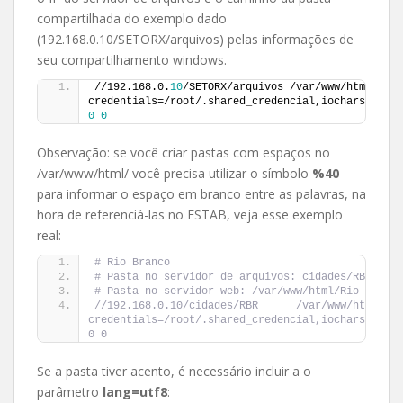
compartilhada do exemplo dado
(192.168.0.10/SETORX/arquivos) pelas informações de
seu compartilhamento windows.
//192.168.0.
10
/SETORX/arquivos /var/www/html/arqu
0
0
Observação: se você criar pastas com espaços no
/var/www/html/ você precisa utilizar o símbolo
%40
para informar o espaço em branco entre as palavras, na
hora de referenciá-las no FSTAB, veja esse exemplo
real:
# Rio Branco
# Pasta no servidor de arquivos: cidades/RBR
# Pasta no servidor web: /var/www/html/Rio Branco
//192.168.0.10/cidades/RBR      /var/www/html/Rio
credentials=/root/.shared_credencial,iocharset=utf
0 0
Se a pasta tiver acento, é necessário incluir a o
parâmetro
lang=utf8
: