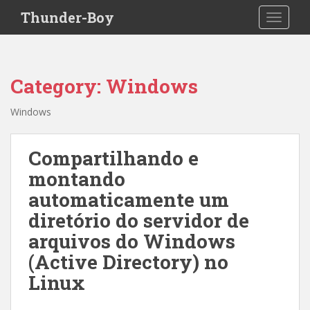
S
Thunder-Boy
TOGGLE
k
i
p
t
Category:
Windows
o
m
Windows
a
i
n
Compartilhando e
c
montando
o
automaticamente um
n
t
diretório do servidor de
e
arquivos do Windows
n
(Active Directory) no
t
Linux