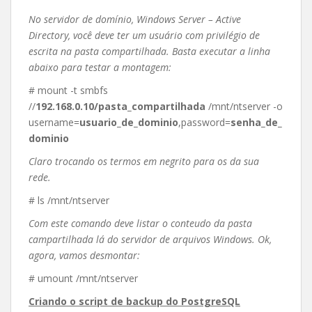
No servidor de domínio, Windows Server – Active
Directory, você deve ter um usuário com privilégio de
escrita na pasta compartilhada. Basta executar a linha
abaixo para testar a montagem:
# mount -t smbfs
//
192.168.0.10/pasta_compartilhada
/mnt/ntserver -o
username=
usuario_de_dominio
,password=
senha_de_
dominio
Claro trocando os termos em negrito para os da sua
rede.
# ls /mnt/ntserver
Com este comando deve listar o conteudo da pasta
campartilhada lá do servidor de arquivos Windows. Ok,
agora, vamos desmontar:
# umount /mnt/ntserver
Criando o script de backup do PostgreSQL