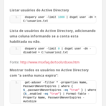
Listar usuários do Active Directory
dsquery user -limit 
1000
 | dsget user -dn > 
C:\usuarios.txt
Lista de usuários do Active Directory, adicionando
uma coluna informando se a conta esta
habilitada ou não.
dsquery user -limit 
0
 | dsget user -dn -
disabled > C:\usuarios2.txt
Fonte:
http://www.msxfaq.de/tools/dsxxx.htm
Mostrar todos os usuários no Active Directory
com “a senha nunca expira”:
get-aduser -filter * -properties Name, 
PasswordNeverExpires | where { 
$_
.passwordNeverExpires -
eq
"true"
 } | where 
{
$_
.enabled -
eq
"true"
} | Format-Table -
Property Name, PasswordNeverExpires -
AutoSize