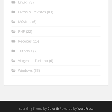
Linux
(78)
Livros & Revistas
(83)
Músicas
(6)
PHP
(22)
Receitas
(25)
Tutoriais
(7)
Viagens e Turismo
(6)
Windows
(33)
sparkling Theme by
Colorlib
Powered by
WordPress