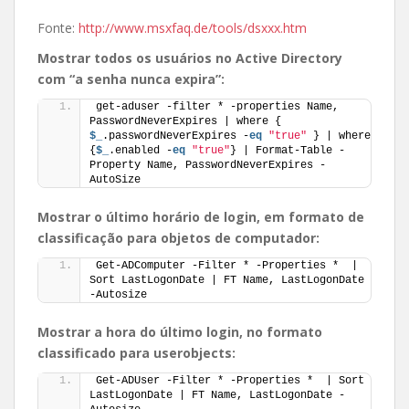
Fonte:
http://www.msxfaq.de/tools/dsxxx.htm
Mostrar todos os usuários no Active Directory
com “a senha nunca expira”:
get-aduser -filter * -properties Name, 
PasswordNeverExpires | where { 
$_
.passwordNeverExpires -
eq
"true"
 } | where 
{
$_
.enabled -
eq
"true"
} | Format-Table -
Property Name, PasswordNeverExpires -
AutoSize
Mostrar o último horário de login, em formato de
classificação para objetos de computador:
Get-ADComputer -Filter * -Properties *  | 
Sort LastLogonDate | FT Name, LastLogonDate 
-Autosize
Mostrar a hora do último login, no formato
classificado para userobjects:
Get-ADUser -Filter * -Properties *  | Sort 
LastLogonDate | FT Name, LastLogonDate -