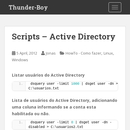
S
Thunder-Boy
TOGGLE
k
i
p
t
Scripts – Active Directory
o
m
a
,
,
5 April, 2012
Jonas
HowTo - Como fazer
Linux
i
Windows
n
c
Listar usuários do Active Directory
o
n
dsquery user -limit 
1000
 | dsget user -dn > 
C:\usuarios.txt
t
e
Lista de usuários do Active Directory, adicionando
n
uma coluna informando se a conta esta
t
habilitada ou não.
dsquery user -limit 
0
 | dsget user -dn -
disabled > C:\usuarios2.txt