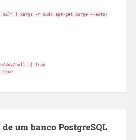
t $2}' | xargs -r sudo apt-get purge --auto-
2>/dev/null || true
| true
s de um banco PostgreSQL