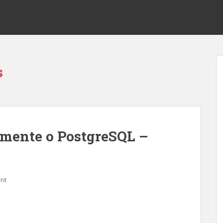
s
mente o PostgreSQL –
nt