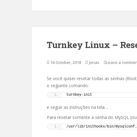
Turnkey Linux – Rese
16 October, 2018
Jonas
Leave a commen
Se você quiser resetar todas as senhas (Roo
o seguinte comando:
turnkey-init
e seguir as instruções na tela…
Para resetar somente a senha do MySQL (ou
/usr/lib/inithooks/bin/mysqlconf.