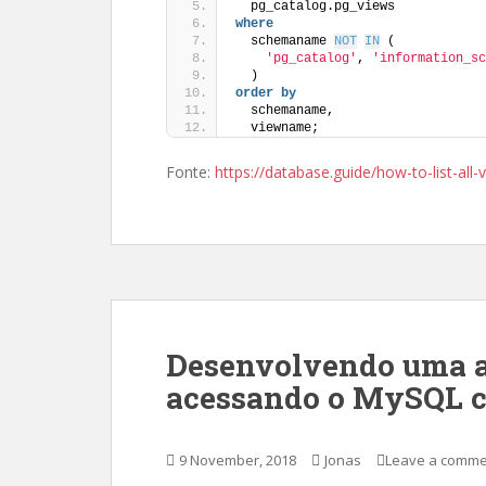
  pg_catalog.pg_views 
where
  schemaname 
NOT
IN
 (
'pg_catalog'
, 
'information_sc
  ) 
order by
  schemaname, 
  viewname;
Fonte:
https://database.guide/how-to-list-all
Desenvolvendo uma a
acessando o MySQL 
9 November, 2018
Jonas
Leave a comme