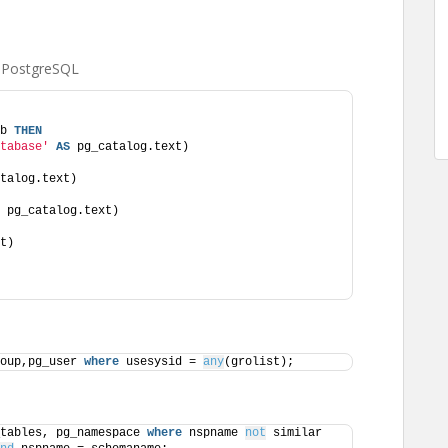
 PostgreSQL
b 
THEN
tabase'
AS
 pg_catalog.text)
talog.text)
 pg_catalog.text)
t)
oup,pg_user 
where
 usesysid = 
any
(grolist);
tables, pg_namespace 
where
 nspname 
not
 similar