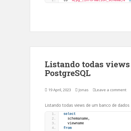
to 
'%(pg_|information_schema)%'
a
Listando todas views
PostgreSQL
19 April, 2023
Jonas
Leave a comment
Listando todas views de um banco de dados
select
  schemaname, 
  viewname 
from