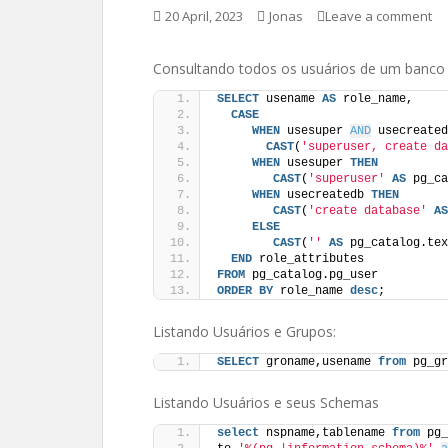
20 April, 2023
Jonas
Leave a comment
Consultando todos os usuários de um banco
SELECT
 usename 
AS
 role_name,
CASE
WHEN
 usesuper 
AND
 usecreated
CAST
(
'superuser, create da
WHEN
 usesuper 
THEN
CAST
(
'superuser'
AS
 pg_ca
WHEN
 usecreatedb 
THEN
CAST
(
'create database'
AS
ELSE
CAST
(
''
AS
 pg_catalog.tex
END
 role_attributes
FROM
 pg_catalog.pg_user
ORDER BY
 role_name 
desc
;
Listando Usuários e Grupos:
SELECT
 groname,usename 
from
 pg_gr
Listando Usuários e seus Schemas
select
 nspname,tablename 
from
 pg_