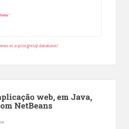
hema'
-views-in-a-postgresql-database
/
plicação web, em Java,
com NetBeans
nt