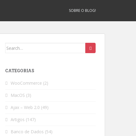
SOBRE O BLOG!
Search
for:
CATEGORIAS
WooCommerce
(2)
MacOS
(3)
Ajax – Web 2.0
(49)
Artigos
(147)
Banco de Dados
(54)