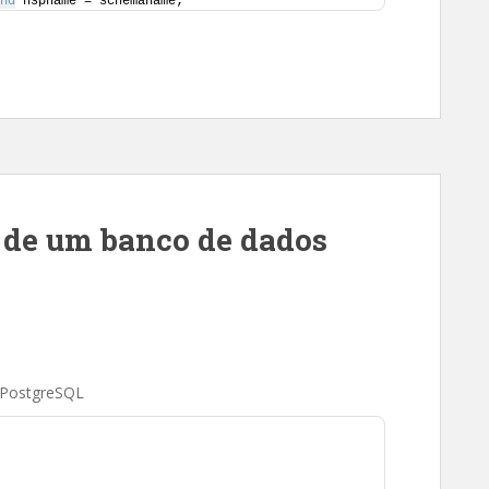
nd
 nspname = schemaname;
 de um banco de dados
 PostgreSQL