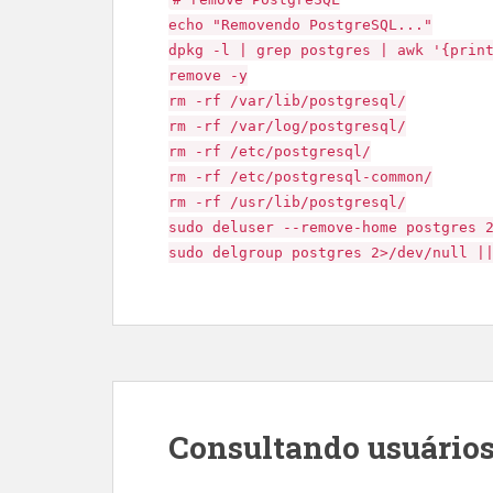
echo "Removendo PostgreSQL..."
dpkg -l | grep postgres | awk '{prin
remove -y
rm -rf /var/lib/postgresql/
rm -rf /var/log/postgresql/
rm -rf /etc/postgresql/
rm -rf /etc/postgresql-common/
rm -rf /usr/lib/postgresql/
sudo deluser --remove-home postgres 
sudo delgroup postgres 2>/dev/null |
Consultando usuário