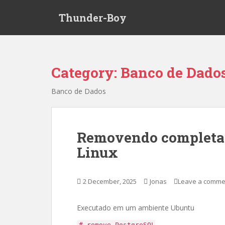
S
Thunder-Boy
k
i
p
t
o
Category:
Banco de Dado
m
a
Banco de Dados
i
n
c
o
Removendo completa
n
Linux
t
e
n
2 December, 2025
Jonas
Leave a comme
t
Executado em um ambiente Ubuntu
# remove PostgreSQL