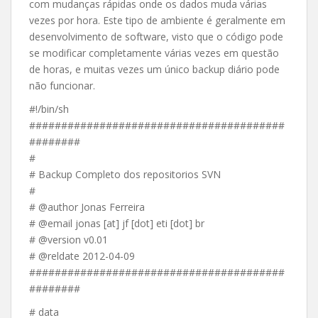
com mudanças rápidas onde os dados muda várias
vezes por hora. Este tipo de ambiente é geralmente em
desenvolvimento de software, visto que o código pode
se modificar completamente várias vezes em questão
de horas, e muitas vezes um único backup diário pode
não funcionar.
#!/bin/sh
########################################
########
#
# Backup Completo dos repositorios SVN
#
# @author Jonas Ferreira
# @email jonas [at] jf [dot] eti [dot] br
# @version v0.01
# @reldate 2012-04-09
########################################
########
# data