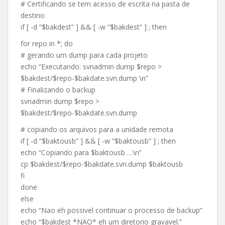
# Certificando se tem acesso de escrita na pasta de
destino
if [ -d “$bakdest” ] && [ -w “$bakdest” ] ; then
for repo in *; do
# gerando um dump para cada projeto
echo “Executando: svnadmin dump $repo >
$bakdest/$repo-$bakdate.svn.dump \n”
# Finalizando o backup
svnadmin dump $repo >
$bakdest/$repo-$bakdate.svn.dump
# copiando os arquivos para a unidade remota
if [ -d “$baktousb” ] && [ -w “$baktousb” ] ; then
echo “Copiando para $baktousb …\n”
cp $bakdest/$repo-$bakdate.svn.dump $baktousb
fi
done
else
echo “Nao eh possivel continuar o processo de backup”
echo “$bakdest *NAO* eh um diretorio gravavel.”