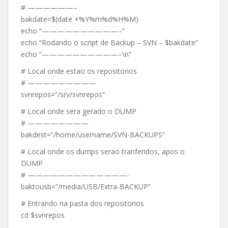
# ——————–
bakdate=$(date +%Y%m%d%H%M)
echo “——————————–”
echo “Rodando o script de Backup – SVN – $bakdate”
echo “——————————–\n”
# Local onde estao os repositorios
# —————————
svnrepos=”/srv/svnrepos”
# Local onde sera gerado o DUMP
# ————————
bakdest=”/home/username/SVN-BACKUPS”
# Local onde os dumps serao tranferidos, apos o
DUMP
# —————————————-
baktousb=”/media/USB/Extra-BACKUP”
# Entrando na pasta dos repositorios
cd $svnrepos