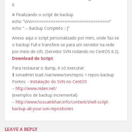
fi
# Finalizando o script de backup
echo “\n\n=================================”
echo ” – Backup Completo :-]”
Anexo aqui o script personalizado por mim, onde faz-se
o backup Full e transfere-se para um servidor na rede
por meio de cifs. (Servidor SVN rodando no CentOS 6.2).
Download do Script
Para restaurar o dump, é só executar:
$ svnadmin load /var/www/svn/repos < repos-backup
Fontes: -
Instalação do SVN no CentOS
–
http://www.niden.net/
(exemplos de backup incremental)
–
http://www.hossainkhan.info/content/shell-script-
backup-all-your-svn-repositories
LEAVE A REPLY