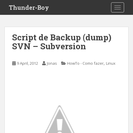
S
Thunder-Boy
TOGGLE
k
i
p
t
Script de Backup (dump)
o
SVN – Subversion
m
a
i
,
9 April, 2012
Jonas
HowTo - Como fazer
Linux
n
c
o
n
t
e
n
t