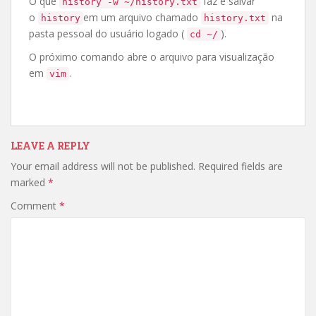
O que
faz é salvar
history -w ~/history.txt
o
em um arquivo chamado
na
history
history.txt
pasta pessoal do usuário logado (
).
cd ~/
O próximo comando abre o arquivo para visualização
em
.
vim
LEAVE A REPLY
Your email address will not be published.
Required fields are
marked
*
Comment
*