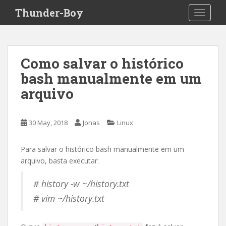
S
Thunder-Boy
TOGGLE
k
i
p
t
Como salvar o histórico
o
bash manualmente em um
m
a
arquivo
i
n
c
30 May, 2018
Jonas
Linux
o
n
Para salvar o histórico bash manualmente em um
t
arquivo, basta executar:
e
n
# history -w ~/history.txt
t
# vim ~/history.txt