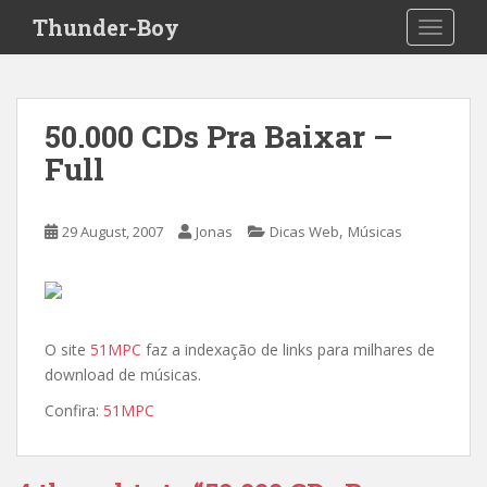
S
Thunder-Boy
TOGGLE
k
i
p
t
50.000 CDs Pra Baixar –
o
Full
m
a
i
,
29 August, 2007
Jonas
Dicas Web
Músicas
n
c
o
n
t
O site
51MPC
faz a indexação de links para milhares de
e
download de músicas.
n
Confira:
51MPC
t