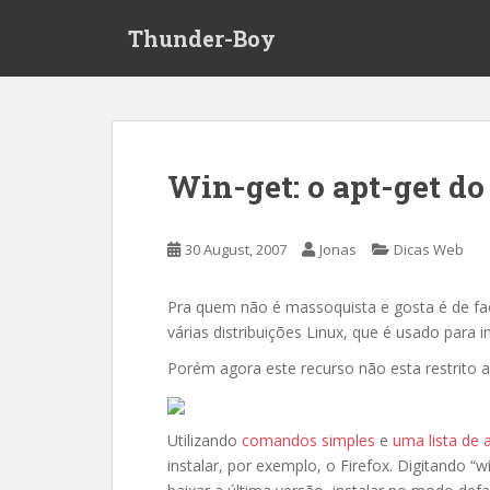
S
Thunder-Boy
k
i
p
t
o
m
Win-get: o apt-get d
a
i
n
30 August, 2007
Jonas
Dicas Web
c
o
Pra quem não é massoquista e gosta é de fac
n
várias distribuições Linux, que é usado para i
t
e
Porém agora este recurso não esta restrito
n
t
Utilizando
comandos simples
e
uma lista de 
instalar, por exemplo, o Firefox. Digitando “wi