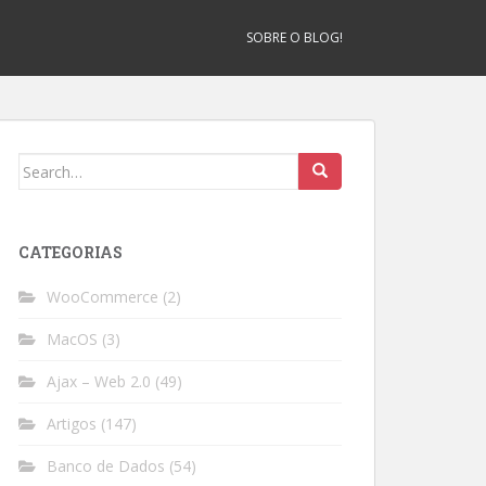
SOBRE O BLOG!
Search
for:
CATEGORIAS
WooCommerce
(2)
MacOS
(3)
Ajax – Web 2.0
(49)
Artigos
(147)
Banco de Dados
(54)