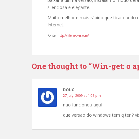
baixar a última versão, instalar no modo defa
silenciosa e elegante.
Muito melhor e mais rápido que ficar dando m
Internet.
Fonte:
http://lifehacker.com/
One thought to “Win-get: o a
DOUG
27 July, 2009 at 1:06 pm
nao funcionou aqui
que versao do windows tem q ter ? vi