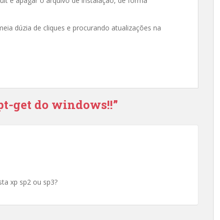
ult e apagar o arquivo de instalação, de forma
eia dúzia de cliques e procurando atualizações na
pt-get do windows!!”
sta xp sp2 ou sp3?