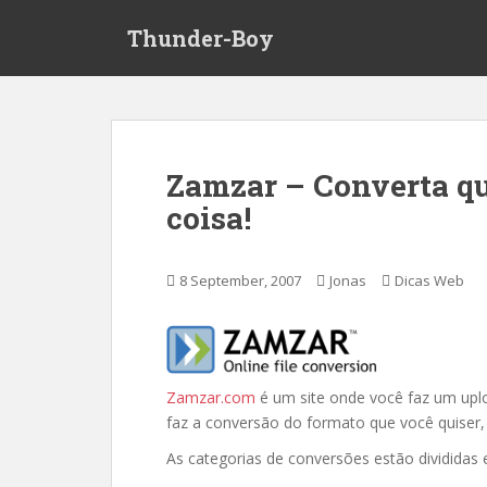
S
Thunder-Boy
k
i
p
t
o
m
Zamzar – Converta qu
a
coisa!
i
n
c
8 September, 2007
Jonas
Dicas Web
o
n
t
e
n
Zamzar.com
é um site onde você faz um upl
t
faz a conversão do formato que você quiser, 
As categorias de conversões estão dividida