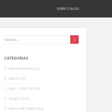
SOBRE O BLOG!
Search
for:
CATEGORIAS
WooCommerce
(2)
MacOS
(3)
Ajax – Web 2.0
(49)
Artigos
(147)
Banco de Dados
(54)