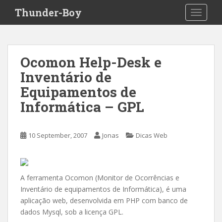
S
Thunder-Boy
TOGGLE
k
i
p
t
Ocomon Help-Desk e
o
Inventário de
m
a
Equipamentos de
i
Informática – GPL
n
c
o
10 September, 2007
Jonas
Dicas Web
n
t
e
n
A ferramenta Ocomon (Monitor de Ocorrências e
t
Inventário de equipamentos de Informática), é uma
aplicação web, desenvolvida em PHP com banco de
dados Mysql, sob a licença GPL.