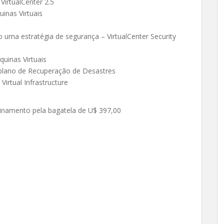
VirtualCenter 2.5
inas Virtuais
uma estratégia de segurança – VirtualCenter Security
uinas Virtuais
plano de Recuperação de Desastres
irtual Infrastructure
reinamento pela bagatela de U$ 397,00