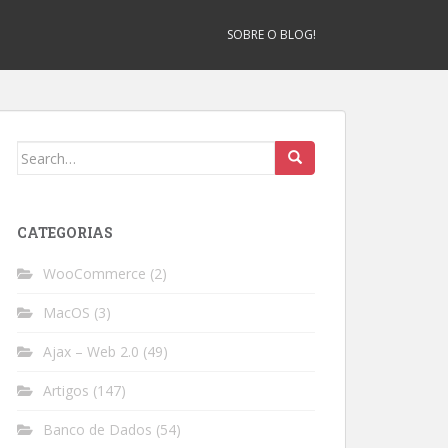
SOBRE O BLOG!
Search
for:
CATEGORIAS
WooCommerce
(2)
MacOS
(3)
Ajax – Web 2.0
(49)
Artigos
(147)
Banco de Dados
(54)