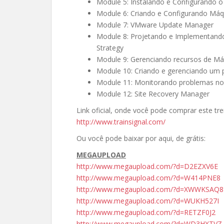
Module 5: Instalando e Configurando o 
Module 6: Criando e Configurando Máqu
Module 7: VMware Update Manager
Module 8: Projetando e Implementando 
Strategy
Module 9: Gerenciando recursos de Máq
Module 10: Criando e gerenciando um 
Module 11: Monitorando problemas no V
Module 12: Site Recovery Manager
Link oficial, onde você pode comprar este t
http://www.trainsignal.com/
Ou você pode baixar por aqui, de grátis:
MEGAUPLOAD
http://www.megaupload.com/?d=D2EZXV6E
http://www.megaupload.com/?d=W414PNE8
http://www.megaupload.com/?d=XWWKSAQ8
http://www.megaupload.com/?d=WUKH527I
http://www.megaupload.com/?d=RETZF0J2
http://www.megaupload.com/?d=WD3HXTVZ