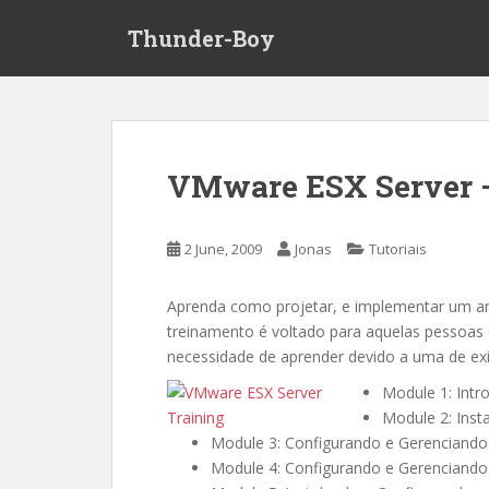
S
Thunder-Boy
k
i
p
t
o
m
VMware ESX Server 
a
i
n
2 June, 2009
Jonas
Tutoriais
c
o
Aprenda como projetar, e implementar um a
n
treinamento é voltado para aquelas pessoas
t
necessidade de aprender devido a uma de exi
e
n
Module 1: Intr
t
Module 2: Inst
Module 3: Configurando e Gerenciando 
Module 4: Configurando e Gerenciando