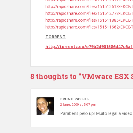
http://rapidshare.com/files/151512618/EKCB
http://rapidshare.com/files/151512778/EKCB
http://rapidshare.com/files/151511885/EKCB
http://rapidshare.com/files/151511662/EKCB
TORRENT
http://torrentz.eu/e79b2d901586d47c6a
8 thoughts to “VMware ESX 
BRUNO PASSOS
2 June, 2009 at 5:07 pm
Parabens pelo up! Muito legal a video