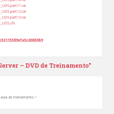
T_UDS.part11.rar
T_UDS.part12.rar
T_UDS.part13.rar
T_UDS.sfv
fc53115589efa5cd0650b9
Server – DVD de Treinamento”
 aula de treinamento. !