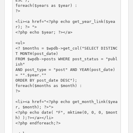
ESC");

foreach($years as $year) :

?>

<li><a href="<?php echo get_year_link($yea
r); ?> ">

<?php echo $year; ?></a>

<ul>

<? $months = $wpdb->get_col("SELECT DISTINC
T MONTH(post_date) 

FROM $wpdb->posts WHERE post_status = "publ
ish" 

AND post_type = "post" AND YEAR(post_date) 
= "".$year."" 

ORDER BY post_date DESC");

foreach($months as $month) :

?>

<li><a href="<?php echo get_month_link($yea
r, $month); ?>">

<?php echo date( "F", mktime(0, 0, 0, $mont
h) );?></a></li>

<?php endforeach;?>
