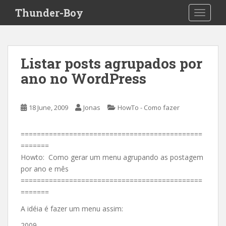
S
Thunder-Boy
TOGGLE
k
i
p
t
Listar posts agrupados por
o
ano no WordPress
m
a
i
18 June, 2009
Jonas
HowTo - Como fazer
n
c
o
=============================================
n
=======
t
Howto: Como gerar um menu agrupando as postagem
e
por ano e mês
n
=============================================
t
=======
A idéia é fazer um menu assim:
2009