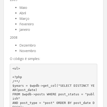
Maio
Abril
Março
Fevereiro
Janeiro
2008
Dezembro
Novembro
O código é simples:
<ul>

<?php

/**/

$years = $wpdb->get_col("SELECT DISTINCT YE
AR(post_date)

FROM $wpdb->posts WHERE post_status = "publ
ish"

AND post_type = "post" ORDER BY post_date D