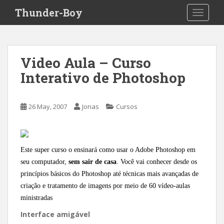
S
Thunder-Boy
TOGGLE
k
i
p
t
Video Aula – Curso
o
Interativo de Photoshop
m
a
i
26 May, 2007
Jonas
Cursos
n
c
o
n
Este super curso o ensinará como usar o Adobe Photoshop em
t
seu computador,
sem sair de casa
. Você vai conhecer desde os
e
princípios básicos do Photoshop até técnicas mais avançadas de
n
criação e tratamento de imagens por meio de 60 vídeo-aulas
t
ministradas
Interface amigável