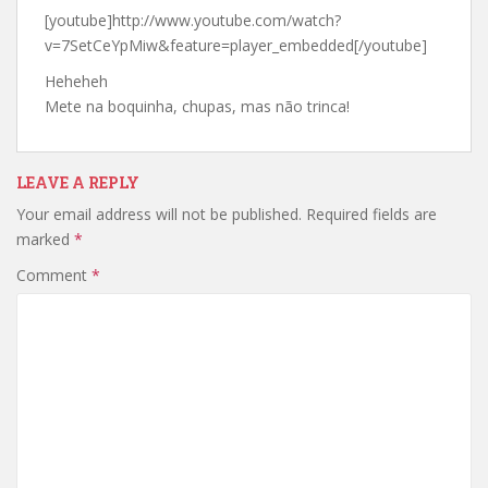
[youtube]http://www.youtube.com/watch?
v=7SetCeYpMiw&feature=player_embedded[/youtube]
Heheheh
Mete na boquinha, chupas, mas não trinca!
LEAVE A REPLY
Your email address will not be published.
Required fields are
marked
*
Comment
*