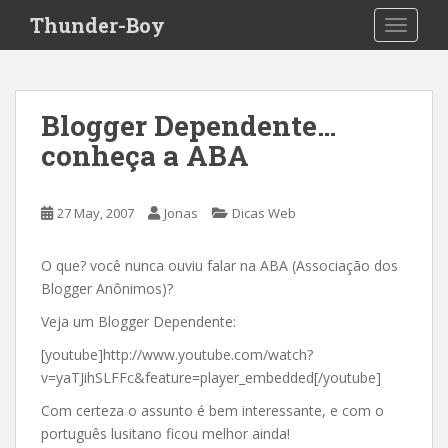
S
Thunder-Boy
TOGGLE
k
i
p
t
Blogger Dependente…
o
conheça a ABA
m
a
i
27 May, 2007
Jonas
Dicas Web
n
c
o
O que? você nunca ouviu falar na ABA (Associação dos
n
Blogger Anônimos)?
t
Veja um Blogger Dependente:
e
[youtube]http://www.youtube.com/watch?
n
v=yaTJihSLFFc&feature=player_embedded[/youtube]
t
Com certeza o assunto é bem interessante, e com o
português lusitano ficou melhor ainda!