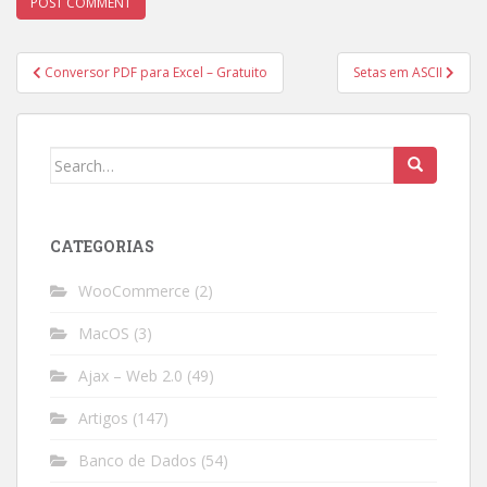
Post
Conversor PDF para Excel – Gratuito
Setas em ASCII
navigation
Search
for:
CATEGORIAS
WooCommerce
(2)
MacOS
(3)
Ajax – Web 2.0
(49)
Artigos
(147)
Banco de Dados
(54)