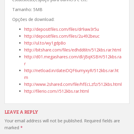
Tamanho: 5MB
Opções de download:
http://depositfiles.com/files/dr9aw3r5u
http://depositfiles.com/files/2u492beuc
http://ul.to/wy1gdp8o
http://bitshare.com/files/edhdd6tn/512kbs.rar.html
http://d01.megashares.com/dl/jBqKSBH/512kbs.ra
r
http://netload.in/dateiDQF6umyxyR/512kbs.rar.ht
m
http://www.2shared.com/file/hfEcLzfz/512kbs.html
http://filerio.com//512kbs.rar.html
LEAVE A REPLY
Your email address will not be published.
Required fields are
marked
*