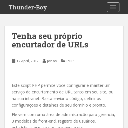
S
Thunder-Boy
TOGGLE
k
i
p
t
Tenha seu próprio
o
encurtador de URLs
m
a
i
17 April, 2012
Jonas
PHP
n
c
o
n
Este script PHP permite você configurar e manter um
t
serviço de encurtamento de URL tanto em seu site, ou
e
na sua intranet. Basta enviar o código, definir as
n
configurações e detalhes de seu domínio e pronto.
t
Ele vem com uma área de administração para gerencia,
3 modelos de front-end, registro de usuários,
estatísticas,espaço para banners e etc.