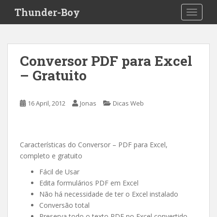
S
Thunder-Boy
TOGGLE
k
i
p
t
Conversor PDF para Excel
o
– Gratuito
m
a
i
16 April, 2012
Jonas
Dicas Web
n
c
o
n
Características do Conversor – PDF para Excel,
t
completo e gratuito
e
Fácil de Usar
n
Edita formulários PDF em Excel
t
Não há necessidade de ter o Excel instalado
Conversão total
Preserva todo o texto PDF no Excel convertido