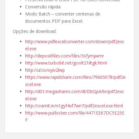
Conversão rápida
Modo Batch – converter centenas de
documentos PDF para Excel.
Opções de download:
http://www.pdfexcelconverter.com/down/pdf2exc
el.exe
http://depositfiles.com/files/3sfymjwmr
http://www.turbobit.net/goolt21iltgk.html
http://ul.to/oyiv2lwp
https://www.rapidshare.com/files/79605078/pdf2e
xcel.exe
http://d01.megashares.com/dl/DbQpARe/pdf2exc
el.exe
http://cramit.in/n1gyf4vf7wn7/pdf2excel.exe.html
http://www.putlocker.com/file/4471EE67DC5E25E
F