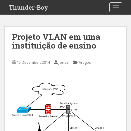
S
Thunder-Boy
TOGGLE
k
i
p
t
Projeto VLAN em uma
o
instituição de ensino
m
a
i
15 December, 2014
Jonas
Artigos
n
c
o
n
t
e
n
t