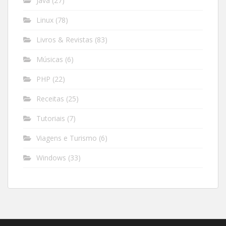
Java
(27)
Linux
(78)
Livros & Revistas
(83)
Músicas
(6)
PHP
(22)
Receitas
(25)
Tutoriais
(7)
Viagens e Turismo
(6)
Windows
(33)