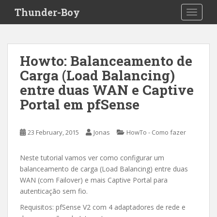
S
Thunder-Boy
TOGGLE
k
i
p
t
Howto: Balanceamento de
o
Carga (Load Balancing)
m
a
entre duas WAN e Captive
i
Portal em pfSense
n
c
o
23 February, 2015
Jonas
HowTo - Como fazer
n
t
Neste tutorial vamos ver como configurar um
e
balanceamento de carga (Load Balancing) entre duas
n
WAN (com Failover) e mais Captive Portal para
t
autenticação sem fio.
Requisitos: pfSense V2 com 4 adaptadores de rede e