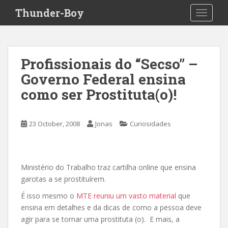
S
Thunder-Boy
TOGGLE
k
i
p
t
Profissionais do “Secso” –
o
Governo Federal ensina
m
a
como ser Prostituta(o)!
i
n
c
23 October, 2008
Jonas
Curiosidades
o
n
t
Ministério do Trabalho traz cartilha online que ensina
e
garotas a se prostituírem.
n
t
É isso mesmo o
MTE reuniu um vasto material
que
ensina em detalhes e da dicas de como a pessoa deve
agir para se tornar uma prostituta (o). E mais, a