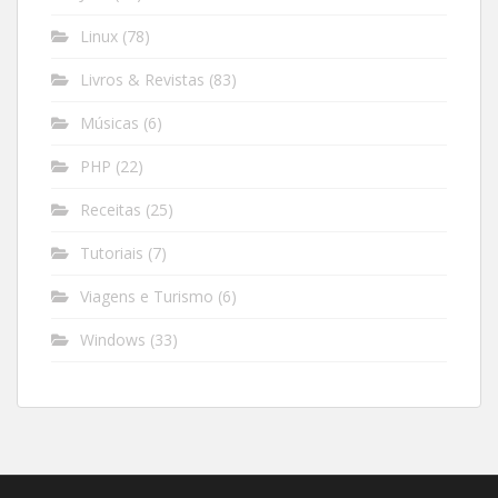
Linux
(78)
Livros & Revistas
(83)
Músicas
(6)
PHP
(22)
Receitas
(25)
Tutoriais
(7)
Viagens e Turismo
(6)
Windows
(33)