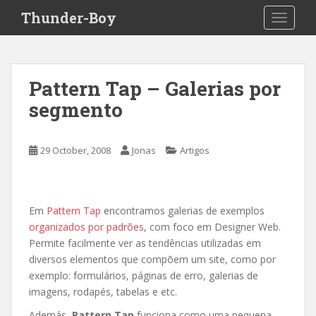
S
Thunder-Boy
TOGGLE
k
i
p
t
Pattern Tap – Galerias por
o
segmento
m
a
i
29 October, 2008
Jonas
Artigos
n
c
o
n
Em
Pattern Tap
encontramos galerias de exemplos
t
organizados por padrões
, com foco em Designer Web.
e
Permite facilmente ver as tendências utilizadas em
n
diversos elementos que compõem um site, como por
t
exemplo: formulários, páginas de erro, galerias de
imagens, rodapés, tabelas e etc.
Además,
Pattern Tap
funciona como uma pequena