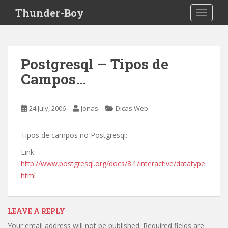
S
Thunder-Boy
TOGGLE
k
i
p
t
Postgresql – Tipos de
o
Campos…
m
a
i
24 July, 2006
Jonas
Dicas Web
n
c
o
Tipos de campos no Postgresql:
n
Link:
t
http://www.postgresql.org/docs/8.1/interactive/datatype.
e
html
n
t
LEAVE A REPLY
Your email address will not be published.
Required fields are