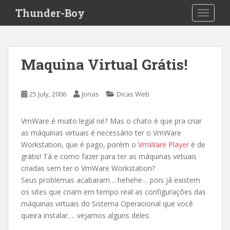
S
Thunder-Boy
TOGGLE
k
i
p
t
Maquina Virtual Grátis!
o
m
a
25 July, 2006
Jonas
Dicas Web
i
n
VmWare é muito legal né? Mas o chato é que pra criar
c
as máquinas virtuais é necessário ter o VmWare
o
Workstation, que é pago, porém o
VmWare Player
é de
n
grátis! Tá e como fazer para ter as máquinas virtuais
t
criadas sem ter o VmWare Workstation?
e
Seus problemas acabaram… hehehe… pois já existem
n
os sites que criam em tempo real as configurações das
t
máquinas virtuais do Sistema Operacional que você
queira instalar…. vejamos alguns deles: