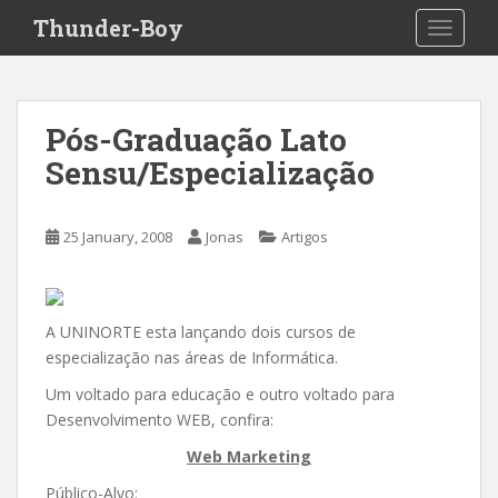
S
Thunder-Boy
TOGGLE
k
i
p
t
Pós-Graduação Lato
o
Sensu/Especialização
m
a
i
25 January, 2008
Jonas
Artigos
n
c
o
n
A UNINORTE esta lançando dois cursos de
t
especialização nas áreas de Informática.
e
Um voltado para educação e outro voltado para
n
Desenvolvimento WEB, confira:
t
Web Marketing
Público-Alvo: