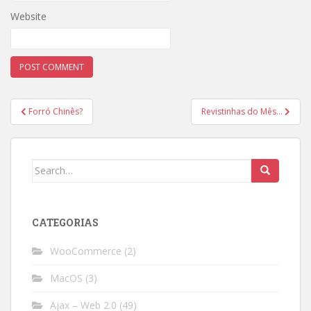
Website
Post
Forró Chinês?
Revistinhas do Mês…
navigation
Search
for:
CATEGORIAS
WooCommerce
(2)
MacOS
(3)
Ajax – Web 2.0
(49)