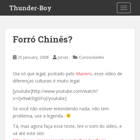
S
Thunder-Boy
TOGGLE
k
i
p
t
Forró Chinês?
o
m
a
25 January, 2008
Jonas
Curiosidades
i
n
Oia só que legal, postado pelo
Manero
, esse vídeo de
c
diferenças culturais é muito legal:
o
n
[youtube]http://www.youtube.com/watch?
t
v=Qv9wk5lgGFo[/youtube]
e
Se você não estiver entendendo nada, não tem
n
problema, use a legenda..
t
Tá, mas agora faça esse teste, tire o som do vídeo, e
vá até este site: