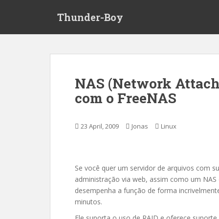
S
Thunder-Boy
k
i
p
t
o
m
NAS (Network Attach
a
com o FreeNAS
i
n
c
23 April, 2009
Jonas
Linux
o
n
t
e
Se você quer um servidor de arquivos com su
n
administração via web, assim como um NAS 
t
desempenha a função de forma incrivelment
minutos.
Ele suporta o uso de RAID e oferece suporte 