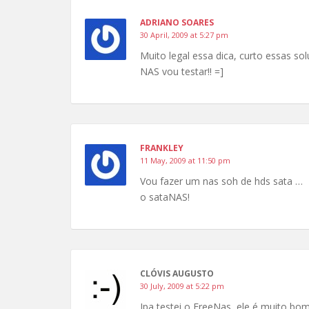
ADRIANO SOARES
30 April, 2009 at 5:27 pm
Muito legal essa dica, curto essas so
NAS vou testar!! =]
FRANKLEY
11 May, 2009 at 11:50 pm
Vou fazer um nas soh de hds sata …
o sataNAS!
CLÓVIS AUGUSTO
30 July, 2009 at 5:22 pm
Jpa testei o FreeNas, ele é muito bo