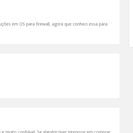
luções em OS para firewall, agora que conheci essa para
m e muito confiável. Se alguém tiver interesse em comprar