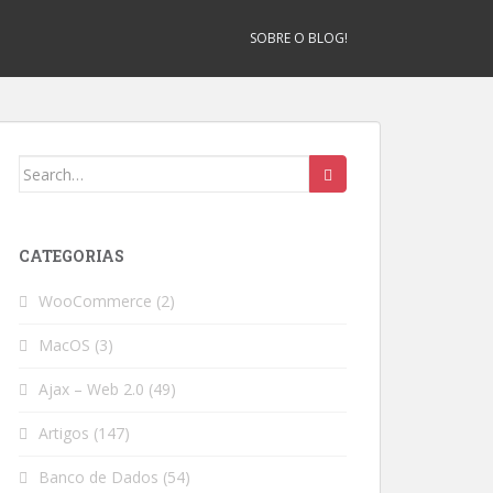
SOBRE O BLOG!
Search
for:
CATEGORIAS
WooCommerce
(2)
MacOS
(3)
Ajax – Web 2.0
(49)
Artigos
(147)
Banco de Dados
(54)