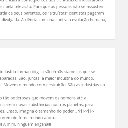
ez pela televisão. Para que as pessoas não se assustem
rda de seus parentes, os “altruístas” cientistas pagaram
 divulgada. A ciência caminha contra a evolução humana,
a indústria farmacológica são irmãs siamesas que se
aradas. São, juntas, a maior indústria do mundo,
ra. Movem o mundo com destruição. São as indústrias da
 são tão poderosas que movem os homens até a
squisarem novas substâncias noutros planetas, para
stres. Então, imagina o tamanho do poder… $$$$$$$
 morrem de fome mundo afora…
!!! A mim, ninguém engana!!!