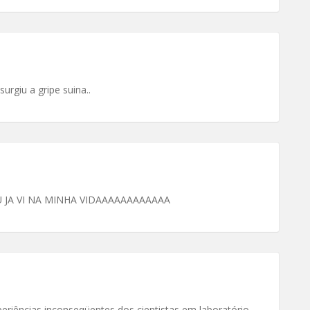
urgiu a gripe suina..
EU JA VI NA MINHA VIDAAAAAAAAAAAA
periências inconseqüentes dos cientistas em laboratório.