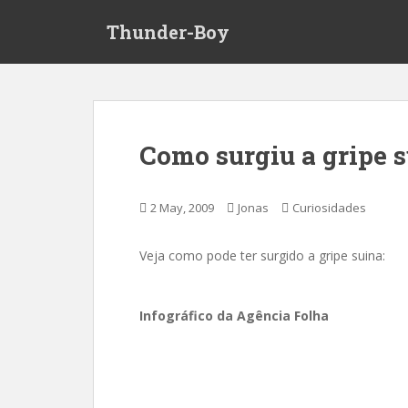
S
Thunder-Boy
k
i
p
t
o
m
Como surgiu a gripe 
a
i
n
2 May, 2009
Jonas
Curiosidades
c
o
Veja como pode ter surgido a gripe suina:
n
t
e
Infográfico da Agência Folha
n
t