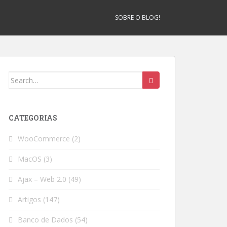
SOBRE O BLOG!
Search
for:
CATEGORIAS
WooCommerce
(2)
MacOS
(3)
Ajax – Web 2.0
(49)
Artigos
(147)
Banco de Dados
(54)