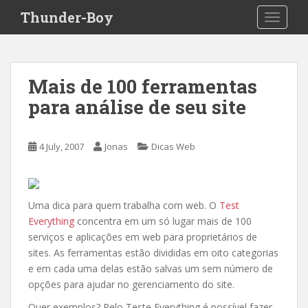
S
Thunder-Boy
TOGGLE
k
i
p
t
Mais de 100 ferramentas
o
para análise de seu site
m
a
i
4 July, 2007
Jonas
Dicas Web
n
c
o
n
Uma dica para quem trabalha com web. O
Test
t
Everything
concentra em um só lugar mais de 100
e
serviços e aplicações em web para proprietários de
n
sites. As ferramentas estão divididas em oito categorias
t
e em cada uma delas estão salvas um sem número de
opções para ajudar no gerenciamento do site.
Quer exemplos? Pelo Teste Everything é possível fazer