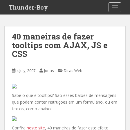
S
Thunder-Boy
TOGGLE
k
i
p
t
40 maneiras de fazer
o
tooltips com AJAX, JS e
m
a
CSS
i
n
c
4 July, 2007
Jonas
Dicas Web
o
n
t
Sabe o que é tooltips? São esses balões de mensagens
e
que podem conter instruções em um formulário, ou em
n
textos, como abaixo:
t
Confira
neste site
, 40 maneiras de fazer este efeito