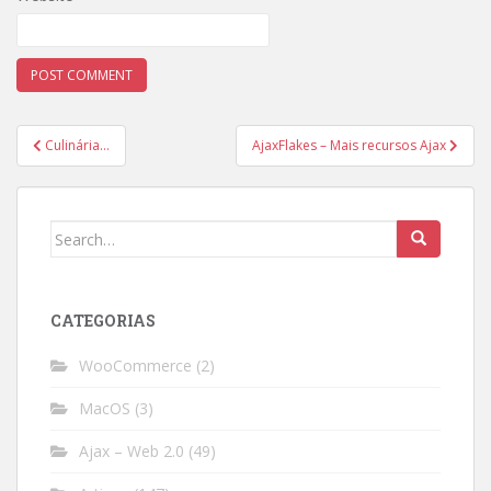
Post
Culinária…
AjaxFlakes – Mais recursos Ajax
navigation
Search
for:
CATEGORIAS
WooCommerce
(2)
MacOS
(3)
Ajax – Web 2.0
(49)