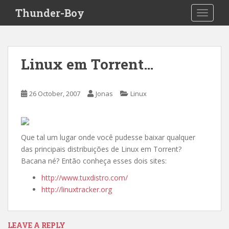
S
Thunder-Boy
TOGGLE
k
i
p
t
Linux em Torrent…
o
m
a
26 October, 2007
Jonas
Linux
i
n
c
o
Que tal um lugar onde você pudesse baixar qualquer
n
das principais distribuições de Linux em Torrent?
t
Bacana né? Então conheça esses dois sites:
e
http://www.tuxdistro.com/
n
http://linuxtracker.org
t
LEAVE A REPLY