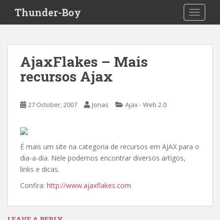
S
Thunder-Boy
TOGGLE
k
i
p
t
AjaxFlakes – Mais
o
recursos Ajax
m
a
i
27 October, 2007
Jonas
Ajax - Web 2.0
n
c
o
n
É mais um site na categoria de recursos em AJAX para o
t
dia-a-dia. Nele podemos encontrar diversos artigos,
e
links e dicas.
n
Confira:
http://www.ajaxflakes.com
t
LEAVE A REPLY