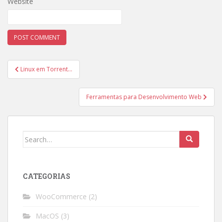
Website
Post
Linux em Torrent…
navigation
Ferramentas para Desenvolvimento Web
Search
for:
CATEGORIAS
WooCommerce
(2)
MacOS
(3)