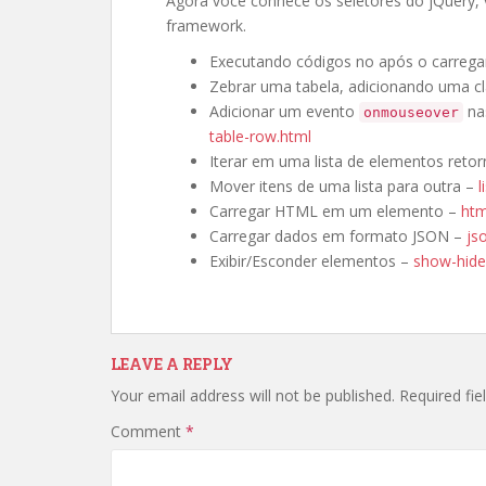
Agora você conhece os seletores do jQuery,
framework.
Executando códigos no após o carrega
Zebrar uma tabela, adicionando uma c
Adicionar um evento
nas
onmouseover
table-row.html
Iterar em uma lista de elementos reto
Mover itens de uma lista para outra –
l
Carregar HTML em um elemento –
htm
Carregar dados em formato JSON –
js
Exibir/Esconder elementos –
show-hide
LEAVE A REPLY
Your email address will not be published.
Required fi
Comment
*