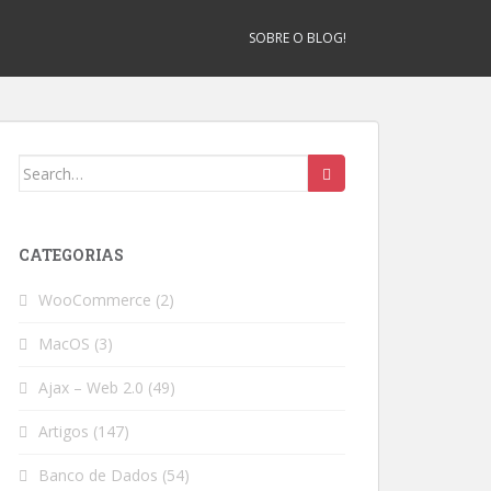
SOBRE O BLOG!
Search
for:
CATEGORIAS
WooCommerce
(2)
MacOS
(3)
Ajax – Web 2.0
(49)
Artigos
(147)
Banco de Dados
(54)