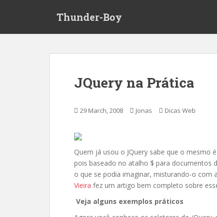
S
Thunder-Boy
k
i
p
t
o
m
JQuery na Prática
a
i
n
29 March, 2008
Jonas
Dicas Web
c
o
n
t
Quem já usou o JQuery sabe que o mesmo é 
e
pois baseado no atalho $ para documentos 
n
o que se podia imaginar, misturando-o com
t
Vieira
fez um artigo bem completo sobre esses
Veja alguns exemplos práticos