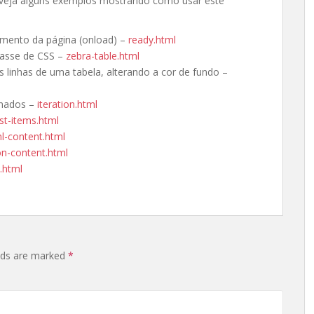
 veja alguns exemplos mostrando como usar este
mento da página (onload) –
ready.html
lasse de CSS –
zebra-table.html
 linhas de uma tabela, alterando a cor de fundo –
rnados –
iteration.html
ist-items.html
l-content.html
on-content.html
.html
elds are marked
*