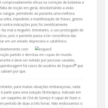
é comprovadamente eficaz na correção de bobeiras e
falta de noção em geral, desobstruíndo a visão
 no sangue, permitindo ao paciente uma melhora
ua volta, impedindo a manifestação de frases, gestos
 contra-indicações pois foi cientificamente
az mal a ninguém. Entretanto, o uso prolongado de
icos, pois o paciente passa a ter consciência das
tar em um estado depressivo e catatônico.
omitantemente com
oração partido e derrotas em copas do mundo.
ente e deve ser evitado por pessoas casadas,
®
superdosagem! há casos de usuários de Esquecil
que
 sabiam por que.
tretanto, para muitas situações embaraçosas, nada
é partir para uma solução fitoterápica. Indicado em
 um saquinho de Chá de Sumiço é capaz de fazer o
um período de duas a três horas. Não endossamos o