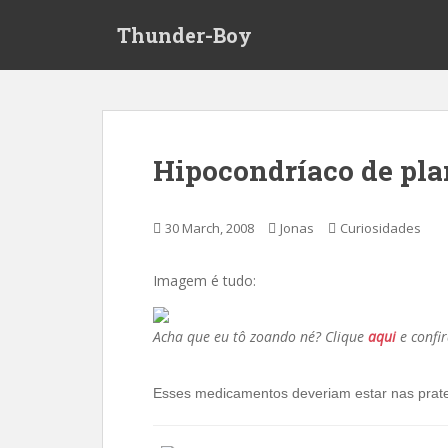
S
Thunder-Boy
k
i
p
t
o
m
Hipocondríaco de pla
a
i
n
30 March, 2008
Jonas
Curiosidades
c
o
Imagem é tudo:
n
t
e
Acha que eu tô zoando né? Clique
aqui
e confi
n
t
Esses medicamentos deveriam estar nas pratel