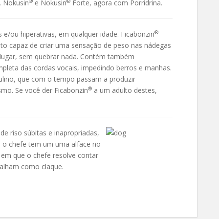
®
®
a. Nokusin
e Nokusin
Forte, agora com Porridrina.
®
s e/ou hiperativas, em qualquer idade. Ficabonzin
to capaz de criar uma sensação de peso nas nádegas
 lugar, sem quebrar nada. Contém também
ompleta das cordas vocais, impedindo berros e manhas.
culino, que com o tempo passam a produzir
®
mo. Se você der Ficabonzin
a um adulto destes,
de riso súbitas e inapropriadas,
e o chefe tem um uma alface no
 em que o chefe resolve contar
balham como claque.