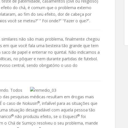
 teste de paternidade, casamentos (civil ou religioso)
o efeito do chá, é comum que o problema externo
elataram, ao fim do seu efeito, dor de cabeça por
ios você se meteu?” ” Foi onde?” “Fazer o que?”.
 similares não são mais problema, finalmente chegou
s em que você fala uma besteira tão grande que tem
 saco de papel e enterrar no quintal. Não indicamos a
icas, no pôquer e nem durante partidas de futebol.
voso central, sendo obrigatório o uso do
endo. Todos
ão das pesquisas médicas resultam em drogas mais
®
 É o caso de Nokusin
, infalível para as situações que
r uma situação desagradável com aquela pessoa tão
®
®
mancol
não produziu efeito, se o Esquecil
foi
nem o Chá de Sumiço resolveu o seu problema, mande