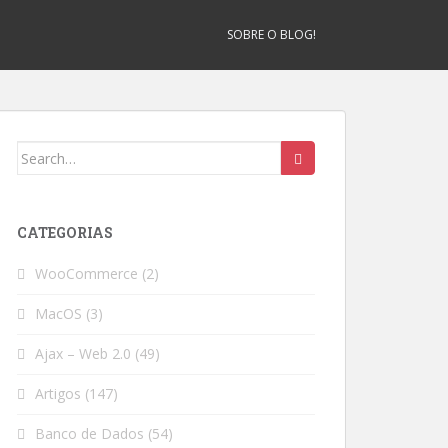
SOBRE O BLOG!
Search
for:
CATEGORIAS
WooCommerce
(2)
MacOS
(3)
Ajax – Web 2.0
(49)
Artigos
(147)
Banco de Dados
(54)