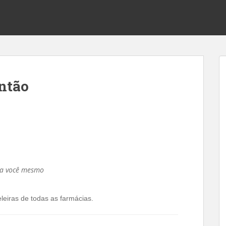
ntão
ra você mesmo
eiras de todas as farmácias.