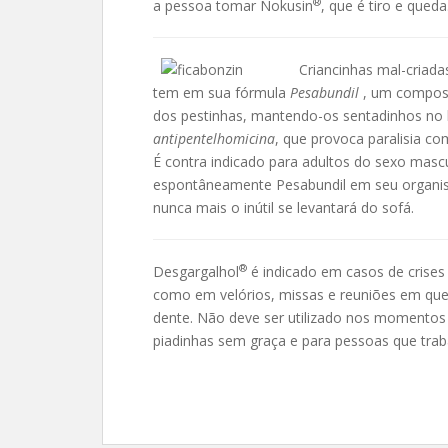
®
a pessoa tomar Nokusin
, que é tiro e qued
Criancinhas mal-criada
tem em sua fórmula
Pesabundil
, um compos
dos pestinhas, mantendo-os sentadinhos no
antipentelhomicina
, que provoca paralisia c
É contra indicado para adultos do sexo mas
espontâneamente Pesabundil em seu organis
nunca mais o inútil se levantará do sofá.
®
Desgargalhol
é indicado em casos de crises 
como em velórios, missas e reuniões em qu
dente. Não deve ser utilizado nos momentos
piadinhas sem graça e para pessoas que tra