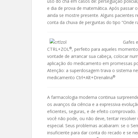
uso do chá em casos de: perseguição policial,
e dia de prova de matemática. Após passar 
ainda se mostre presente. Alguns pacientes r
conta da chuva de perguntas do tipo “Onde ra
Gafes e
®
CTRL+ZOL
, perfeito para aqueles momento
vontade de arrancar sua cabeça, colocar num
aplicação do medicamento em promessas polít
Atenção: a superdosagem trava o sistema ner
®
medicamento Ctrl+Alt+Drenalina
A farmacologia moderna continua surpreend
os avanços da ciência e a expressiva evoluç
eficientes, seguras, e de efeito comprovado.
você não pode, ou não deve, tentar resolve
especial. Seus problemas acabaram: se o Se
insuficiente para dar conta do recado e se 