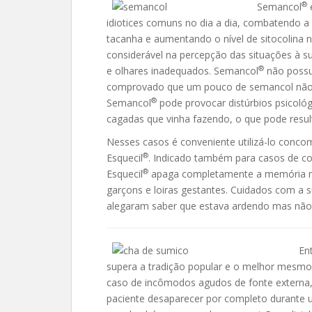
®
Semancol
idiotices comuns no dia a dia, combatendo a 
tacanha e aumentando o nível de sitocolina
considerável na percepção das situações à s
®
e olhares inadequados. Semancol
não possui
comprovado que um pouco de semancol não f
®
Semancol
pode provocar distúrbios psicológ
cagadas que vinha fazendo, o que pode resul
Nesses casos é conveniente utilizá-lo conc
®
Esquecil
. Indicado também para casos de c
®
Esquecil
apaga completamente a memória rec
garçons e loiras gestantes. Cuidados com a 
alegaram saber que estava ardendo mas não
En
supera a tradição popular e o melhor mesmo 
caso de incômodos agudos de fonte externa,
paciente desaparecer por completo durante 