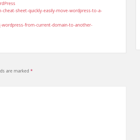
rdPress
n-cheat-sheet-quickly-easily-move-wordpress-to-a-
g-wordpress-from-current-domain-to-another-
elds are marked
*