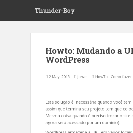
S
Thunder-Boy
k
i
p
t
o
m
Howto: Mudando a UR
a
WordPress
i
n
c
2 May, 2013
Jonas
HowTo - Como fazer
o
n
t
e
Esta solução é necessária quando você tem 
n
assim que termina seu projeto tem que colo
t
Mesma coisa quando é preciso trocar o site 
agora será acessado por um domínio).
WordPress armazena a URL em vários locais 