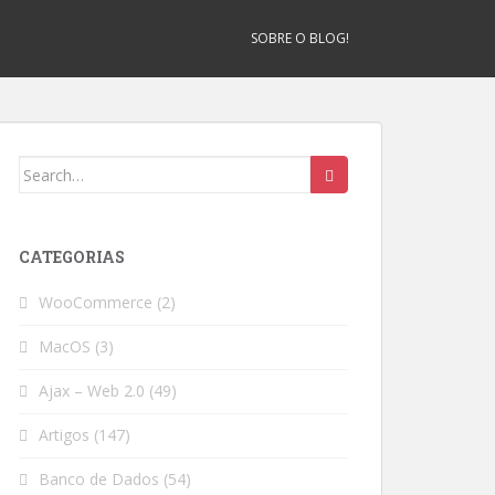
SOBRE O BLOG!
Search
for:
CATEGORIAS
WooCommerce
(2)
MacOS
(3)
Ajax – Web 2.0
(49)
Artigos
(147)
Banco de Dados
(54)