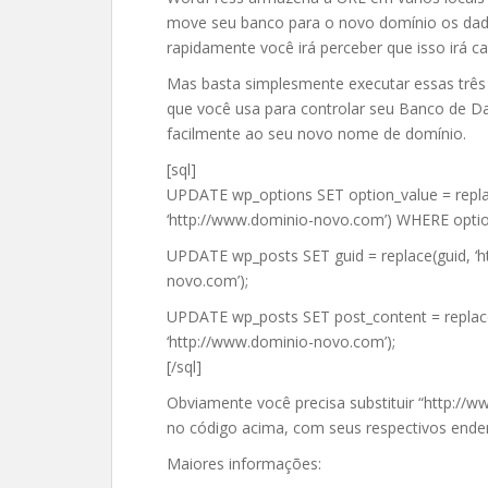
move seu banco para o novo domínio os dado
rapidamente você irá perceber que isso irá c
Mas basta simplesmente executar essas trê
que você usa para controlar seu Banco de D
facilmente ao seu novo nome de domínio.
[sql]
UPDATE wp_options SET option_value = replac
‘http://www.dominio-novo.com’) WHERE option
UPDATE wp_posts SET guid = replace(guid, ‘h
novo.com’);
UPDATE wp_posts SET post_content = replace
‘http://www.dominio-novo.com’);
[/sql]
Obviamente você precisa substituir “http://
no código acima, com seus respectivos ende
Maiores informações: