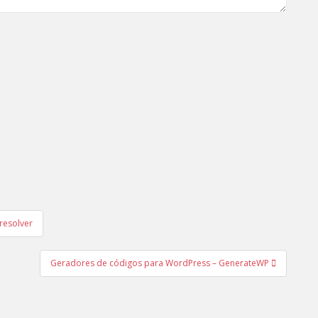
resolver
Geradores de códigos para WordPress – GenerateWP