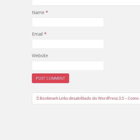
Name
*
Email
*
Website
Post
Bookmark Links desabilitado do WordPress 3.5 – Como 
navigation