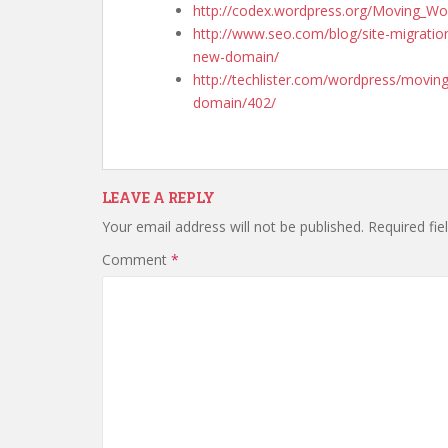
http://codex.wordpress.org/Moving_Wo
http://www.seo.com/blog/site-migratio
new-domain/
http://techlister.com/wordpress/movin
domain/402/
LEAVE A REPLY
Your email address will not be published.
Required fi
Comment
*