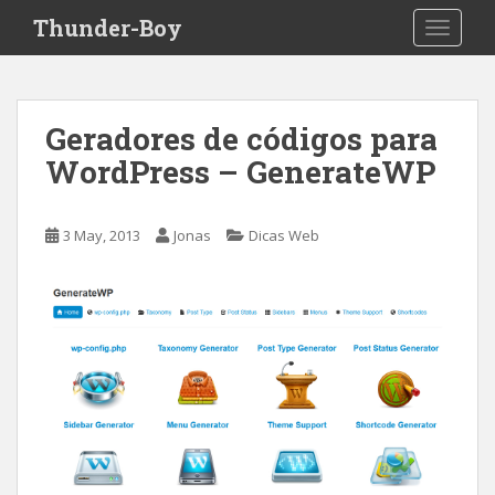
S
Thunder-Boy
TOGGLE
k
i
p
t
Geradores de códigos para
o
WordPress – GenerateWP
m
a
i
3 May, 2013
Jonas
Dicas Web
n
c
o
n
t
e
n
t