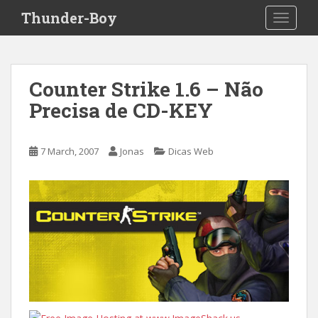
S
Thunder-Boy
TOGGLE
k
i
p
t
Counter Strike 1.6 – Não
o
Precisa de CD-KEY
m
a
i
7 March, 2007
Jonas
Dicas Web
n
c
o
n
t
e
n
t