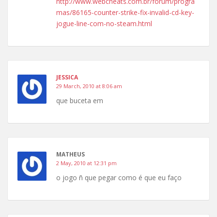
http://www.webcheats.com.br/forum/progra
mas/86165-counter-strike-fix-invalid-cd-key-
jogue-line-com-no-steam.html
JESSICA
29 March, 2010 at 8:06 am
que buceta em
MATHEUS
2 May, 2010 at 12:31 pm
o jogo ñ que pegar como é que eu faço