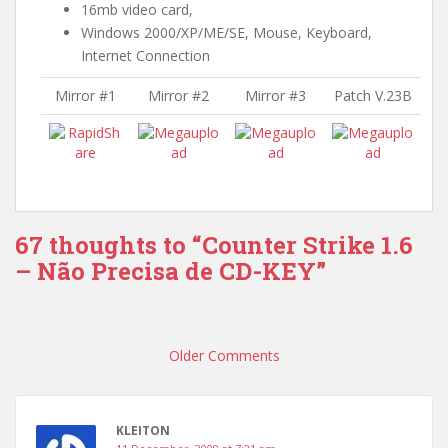
16mb video card,
Windows 2000/XP/ME/SE, Mouse, Keyboard,
Internet Connection
Mirror #1
Mirror #2
Mirror #3
Patch V.23B
67 thoughts to “Counter Strike 1.6
– Não Precisa de CD-KEY”
Comment
navigation
Older Comments
KLEITON