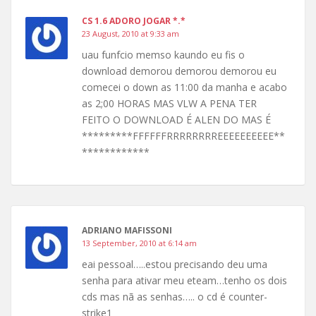
CS 1.6 ADORO JOGAR *.*
23 August, 2010 at 9:33 am
uau funfcio memso kaundo eu fis o
download demorou demorou demorou eu
comecei o down as 11:00 da manha e acabo
as 2;00 HORAS MAS VLW A PENA TER
FEITO O DOWNLOAD É ALEN DO MAS É
*********FFFFFFRRRRRRRREEEEEEEEEE**
************
ADRIANO MAFISSONI
13 September, 2010 at 6:14 am
eai pessoal…..estou precisando deu uma
senha para ativar meu eteam…tenho os dois
cds mas nã as senhas….. o cd é counter-
strike1