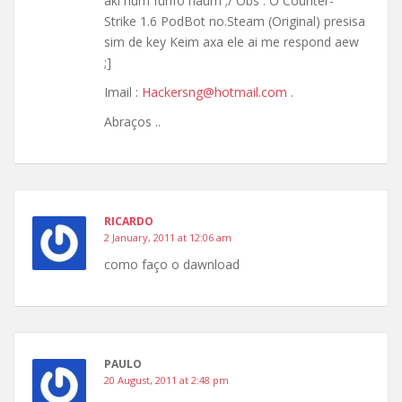
aki num funfo naum ;/ Obs : O Counter-
Strike 1.6 PodBot no.Steam (Original) presisa
sim de key Keim axa ele ai me respond aew
;]
Imail :
Hackersng@hotmail.com
.
Abraços ..
RICARDO
2 January, 2011 at 12:06 am
como faço o dawnload
PAULO
20 August, 2011 at 2:48 pm