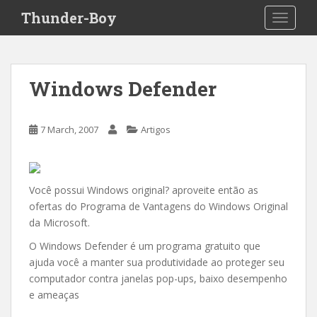
S
Thunder-Boy
TOGGLE
k
i
p
t
Windows Defender
o
m
a
7 March, 2007
Artigos
i
n
c
o
Você possui Windows original? aproveite então as
n
ofertas do Programa de Vantagens do Windows Original
t
da Microsoft.
e
O Windows Defender é um programa gratuito que
n
ajuda você a manter sua produtividade ao proteger seu
t
computador contra janelas pop-ups, baixo desempenho
e ameaças