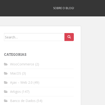
SOBRE O BLOG!
Search
for:
CATEGORIAS
WooCommerce
(2)
MacOS
(3)
Ajax – Web 2.0
(49)
Artigos
(147)
Banco de Dados
(54)