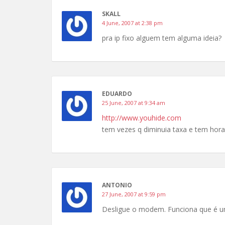
SKALL
4 June, 2007 at 2:38 pm
pra ip fixo alguem tem alguma ideia?
EDUARDO
25 June, 2007 at 9:34 am
http://www.youhide.com
tem vezes q diminuia taxa e tem hor
ANTONIO
27 June, 2007 at 9:59 pm
Desligue o modem. Funciona que é 