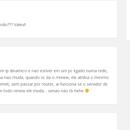
não??? Valeu!!
om ip dinamico e nao estiver em um pc ligado numa rede,
ina nao muda, quando vc da o /renew, ele atribui o mesmo
ternet, sem passar por router, ai funciona se o servidor de
i em todo renew ele muda… senao nao tb hehe