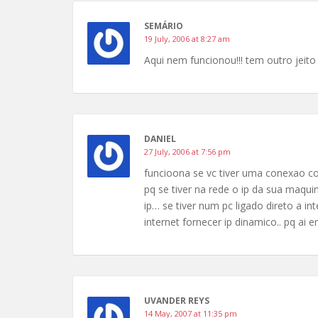
SEMÁRIO
19 July, 2006 at 8:27 am
Aqui nem funcionou!!! tem outro jeito 
DANIEL
27 July, 2006 at 7:56 pm
funcioona se vc tiver uma conexao c
pq se tiver na rede o ip da sua maqu
ip… se tiver num pc ligado direto a in
internet fornecer ip dinamico.. pq a
UVANDER REYS
14 May, 2007 at 11:35 pm