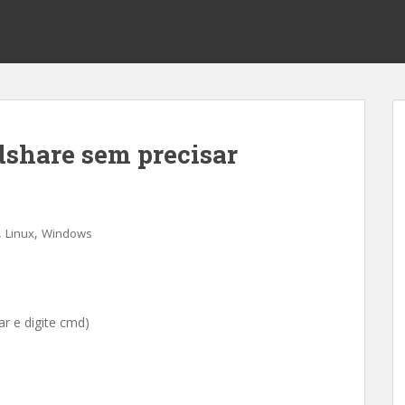
share sem precisar
,
,
Linux
Windows
r e digite cmd)