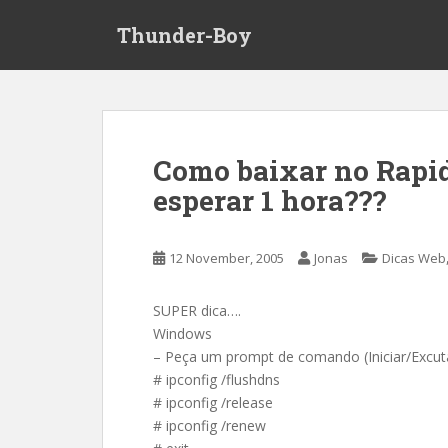
S
Thunder-Boy
k
i
p
t
o
m
Como baixar no Rapid
a
esperar 1 hora???
i
n
c
12 November, 2005
Jonas
Dicas Web
o
n
t
SUPER dica….
e
Windows
n
– Peça um prompt de comando (Iniciar/Excuta
t
# ipconfig /flushdns
# ipconfig /release
# ipconfig /renew