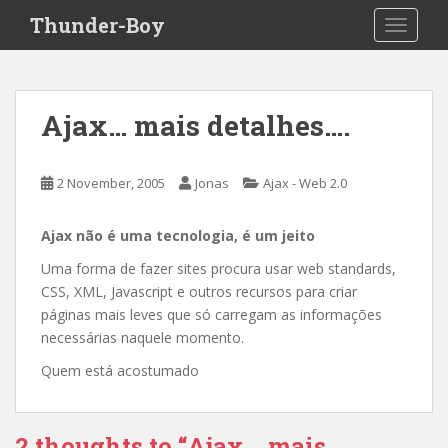
S
Thunder-Boy
TOGGLE
k
i
p
t
Ajax… mais detalhes….
o
m
a
2 November, 2005
Jonas
Ajax - Web 2.0
i
n
Ajax não é uma tecnologia, é um jeito
c
o
Uma forma de fazer sites procura usar web standards,
n
CSS, XML, Javascript e outros recursos para criar
t
páginas mais leves que só carregam as informações
e
necessárias naquele momento.
n
Quem está acostumado
t
2 thoughts to “Ajax… mais