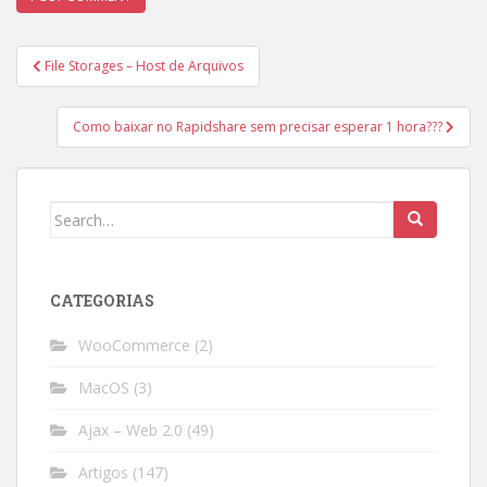
Post
File Storages – Host de Arquivos
navigation
Como baixar no Rapidshare sem precisar esperar 1 hora???
Search
for:
CATEGORIAS
WooCommerce
(2)
MacOS
(3)
Ajax – Web 2.0
(49)
Artigos
(147)