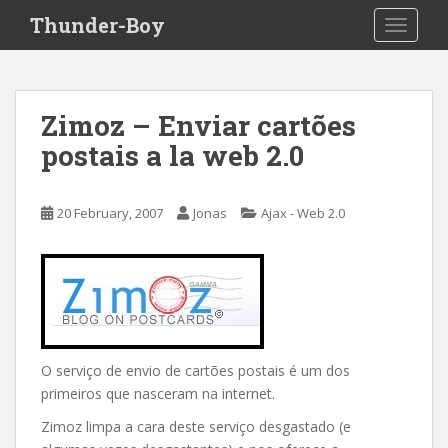
S
Thunder-Boy
TOGGLE
k
i
p
t
Zimoz – Enviar cartões
o
postais a la web 2.0
m
a
i
20 February, 2007
Jonas
Ajax - Web 2.0
n
c
o
n
t
e
n
O serviço de envio de cartões postais é um dos
t
primeiros que nasceram na internet.
Zimoz limpa a cara deste serviço desgastado (e