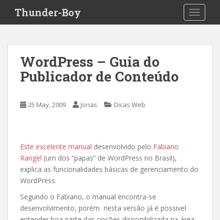
S
Thunder-Boy
TOGGLE
k
i
p
t
WordPress – Guia do
o
Publicador de Conteúdo
m
a
i
25 May, 2009
Jonas
Dicas Web
n
c
o
n
Este excelente manual
desenvolvido pelo
Fabiano
t
Rangel
(um dos “papas” de WordPress no Brasil),
e
explica as funcionalidades básicas de gerenciamento do
n
WordPress.
t
Segundo o Fabiano, o manual encontra-se
desenvolvimento, porém nesta versão já é possivel
entender boa parte das opções disponibilizada na área