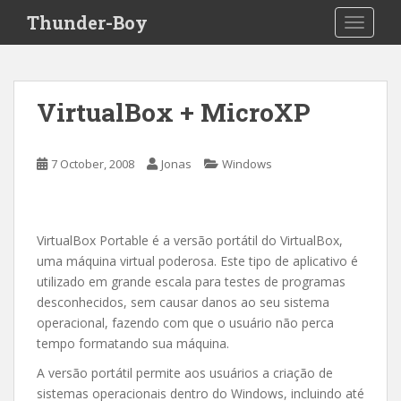
S
Thunder-Boy
TOGGLE
k
i
p
t
VirtualBox + MicroXP
o
m
a
7 October, 2008
Jonas
Windows
i
n
c
o
VirtualBox Portable é a versão portátil do VirtualBox,
n
uma máquina virtual poderosa. Este tipo de aplicativo é
t
utilizado em grande escala para testes de programas
e
desconhecidos, sem causar danos ao seu sistema
n
operacional, fazendo com que o usuário não perca
t
tempo formatando sua máquina.
A versão portátil permite aos usuários a criação de
sistemas operacionais dentro do Windows, incluindo até