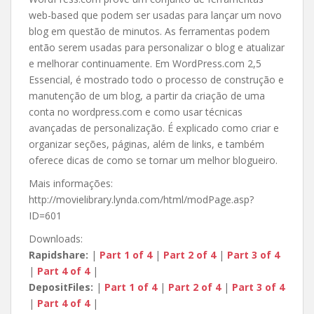
web-based que podem ser usadas para lançar um novo
blog em questão de minutos. As ferramentas podem
então serem usadas para personalizar o blog e atualizar
e melhorar continuamente. Em WordPress.com 2,5
Essencial, é mostrado todo o processo de construção e
manutenção de um blog, a partir da criação de uma
conta no wordpress.com e como usar técnicas
avançadas de personalização. É explicado como criar e
organizar seções, páginas, além de links, e também
oferece dicas de como se tornar um melhor blogueiro.
Mais informações:
http://movielibrary.lynda.com/html/modPage.asp?
ID=601
Downloads:
Rapidshare:
|
Part 1 of 4
|
Part 2 of 4
|
Part 3 of 4
|
Part 4 of 4
|
DepositFiles:
|
Part 1 of 4
|
Part 2 of 4
|
Part 3 of 4
|
Part 4 of 4
|