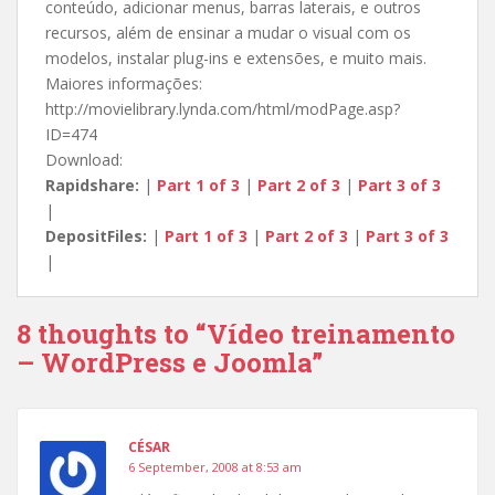
conteúdo, adicionar menus, barras laterais, e outros
recursos, além de ensinar a mudar o visual com os
modelos, instalar plug-ins e extensões, e muito mais.
Maiores informações:
http://movielibrary.lynda.com/html/modPage.asp?
ID=474
Download:
Rapidshare:
|
Part 1 of 3
|
Part 2 of 3
|
Part 3 of 3
|
DepositFiles:
|
Part 1 of 3
|
Part 2 of 3
|
Part 3 of 3
|
8 thoughts to “Vídeo treinamento
– WordPress e Joomla”
CÉSAR
6 September, 2008 at 8:53 am