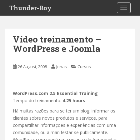
S
Thunder-Boy
TOGGLE
k
i
p
t
Vídeo treinamento –
o
WordPress e Joomla
m
a
i
26 August, 2008
Jonas
Cursos
n
c
o
n
WordPress.com 2.5 Essential Training
t
Tempo do treinamento:
4.25 hours
e
Há muitas razões para se ter um blog: informar os
n
clientes sobre novos produtos e serviços, para
t
compartilhar informações e experiências com uma
comunidade, ou a manifestar-se publicamente.
WordPress.com provê um conjunto de ferramentas