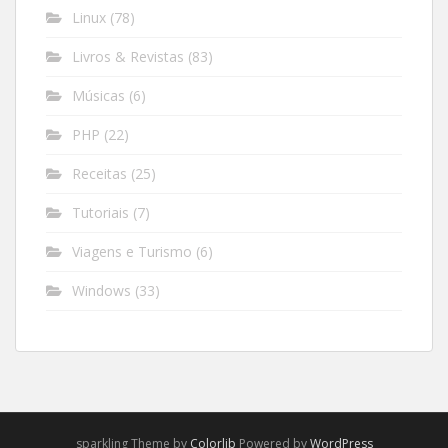
Linux
(78)
Livros & Revistas
(83)
Músicas
(6)
PHP
(22)
Receitas
(25)
Tutoriais
(7)
Viagens e Turismo
(6)
Windows
(33)
sparkling Theme by
Colorlib
Powered by
WordPress