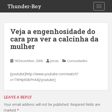
S
Thunder-Boy
TOGGLE
k
i
p
t
Veja a engenhosidade do
o
cara pra ver a calcinha da
m
a
mulher
i
n
c
18 December, 2006
Jonas
Curiosidades
o
n
[youtube]http://www.youtube.com/watch?
t
v=TWHpK0bPnXA[/youtube]
e
n
t
LEAVE A REPLY
Your email address will not be published.
Required fields are
marked
*