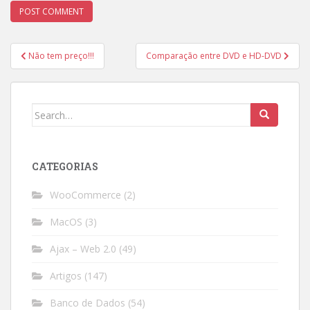
Post
Não tem preço!!!
Comparação entre DVD e HD-DVD
navigation
Search
for:
CATEGORIAS
WooCommerce
(2)
MacOS
(3)
Ajax – Web 2.0
(49)
Artigos
(147)
Banco de Dados
(54)