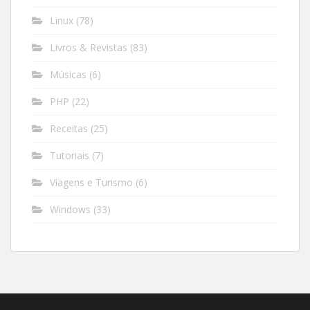
Linux
(78)
Livros & Revistas
(83)
Músicas
(6)
PHP
(22)
Receitas
(25)
Tutoriais
(7)
Viagens e Turismo
(6)
Windows
(33)