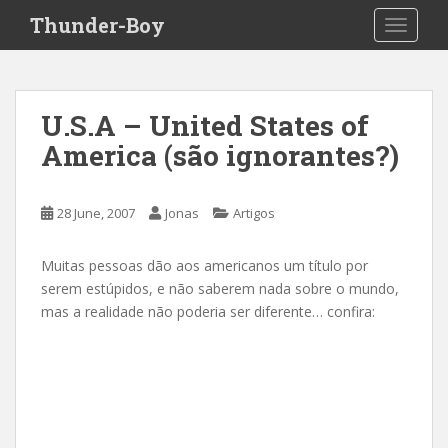
S
Thunder-Boy
TOGGLE
k
i
p
t
U.S.A – United States of
o
America (são ignorantes?)
m
a
i
28 June, 2007
Jonas
Artigos
n
c
o
Muitas pessoas dão aos americanos um título por
n
serem estúpidos, e não saberem nada sobre o mundo,
t
mas a realidade não poderia ser diferente… confira:
e
n
t