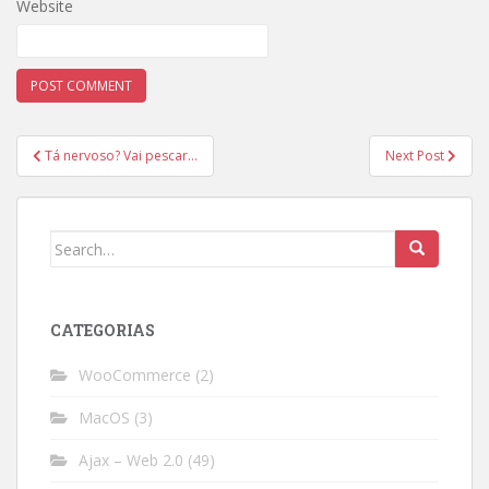
Website
Post
Tá nervoso? Vai pescar…
Next Post
navigation
Search
for:
CATEGORIAS
WooCommerce
(2)
MacOS
(3)
Ajax – Web 2.0
(49)