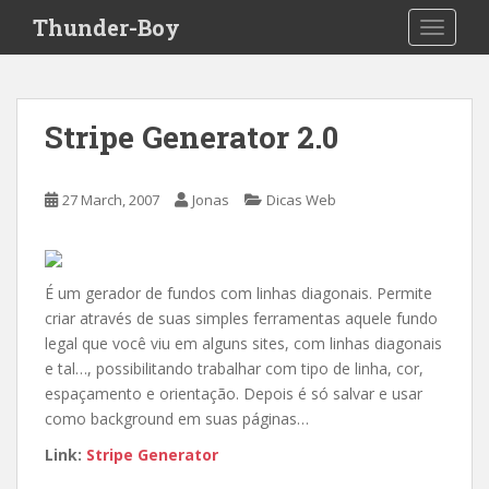
S
Thunder-Boy
TOGGLE
k
i
p
t
Stripe Generator 2.0
o
m
a
27 March, 2007
Jonas
Dicas Web
i
n
c
o
É um gerador de fundos com linhas diagonais. Permite
n
criar através de suas simples ferramentas aquele fundo
t
legal que você viu em alguns sites, com linhas diagonais
e
e tal…, possibilitando trabalhar com tipo de linha, cor,
n
espaçamento e orientação. Depois é só salvar e usar
t
como background em suas páginas…
Link:
Stripe Generator