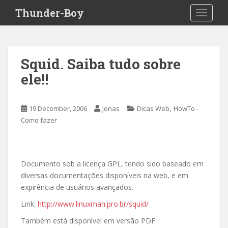
S
Thunder-Boy
TOGGLE
k
i
p
t
Squid. Saiba tudo sobre
o
ele!!
m
a
i
,
19 December, 2006
Jonas
Dicas Web
HowTo -
n
Como fazer
c
o
n
t
Documento sob a licença GPL, tendo sido baseado em
e
diversas documentações disponíveis na web, e em
n
expirência de usuários avançados.
t
Link:
http://www.linuxman.pro.br/squid/
Também está disponível em versão PDF